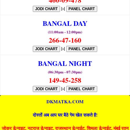
|-|
JODI CHART
PANEL CHART
BANGAL DAY
(11:00am - 12:00pm)
266-47-160
|-|
JODI CHART
PANEL CHART
BANGAL NIGHT
(06:30pm - 07:30pm)
149-45-258
|-|
JODI CHART
PANEL CHART
DKMATKA.COM
दोस्तों अब आप घर बैठे गेम खेल सकते है!
जोकर डे/नाइट, नटराज डे/नाइट, राजस्थान डे/नाईट, शिमला डे/नाईट, मुंबई रतन