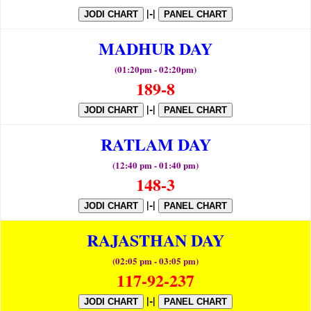
|-|
JODI CHART
PANEL CHART
MADHUR DAY
(01:20pm - 02:20pm)
189-8
|-|
JODI CHART
PANEL CHART
RATLAM DAY
(12:40 pm - 01:40 pm)
148-3
|-|
JODI CHART
PANEL CHART
RAJASTHAN DAY
(02:05 pm - 03:05 pm)
117-92-237
|-|
JODI CHART
PANEL CHART