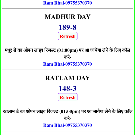
Ram Bhai-09755370370
MADHUR DAY
189-8
Refresh
मधुर डे का ओपन लाइव रिजल्ट (01:00pm) पर आ जायेगा लेने के लिए कॉल
करे-
Ram Bhai-09755370370
RATLAM DAY
148-3
Refresh
रतलाम डे का ओपन लाइव रिजल्ट (01:00pm) पर आ जायेगा लेने के लिए कॉल
करे-
Ram Bhai-09755370370