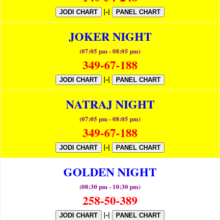
|-|
JODI CHART
PANEL CHART
JOKER NIGHT
(07:05 pm - 08:05 pm)
349-67-188
|-|
JODI CHART
PANEL CHART
NATRAJ NIGHT
(07:05 pm - 08:05 pm)
349-67-188
|-|
JODI CHART
PANEL CHART
GOLDEN NIGHT
(08:30 pm - 10:30 pm)
258-50-389
|-|
JODI CHART
PANEL CHART