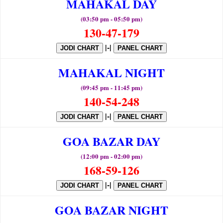
MAHAKAL DAY
(03:50 pm - 05:50 pm)
130-47-179
|-|
JODI CHART
PANEL CHART
MAHAKAL NIGHT
(09:45 pm - 11:45 pm)
140-54-248
|-|
JODI CHART
PANEL CHART
GOA BAZAR DAY
(12:00 pm - 02:00 pm)
168-59-126
|-|
JODI CHART
PANEL CHART
GOA BAZAR NIGHT