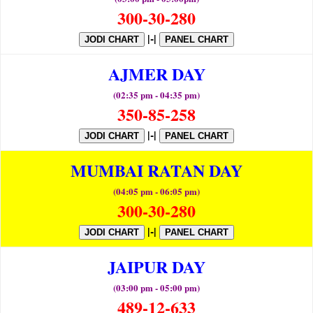
300-30-280
|-|
JODI CHART
PANEL CHART
AJMER DAY
(02:35 pm - 04:35 pm)
350-85-258
|-|
JODI CHART
PANEL CHART
MUMBAI RATAN DAY
(04:05 pm - 06:05 pm)
300-30-280
|-|
JODI CHART
PANEL CHART
JAIPUR DAY
(03:00 pm - 05:00 pm)
489-12-633