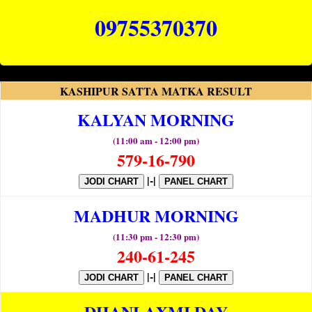
09755370370
KASHIPUR SATTA MATKA RESULT
KALYAN MORNING
(11:00 am - 12:00 pm)
579-16-790
|-|
JODI CHART
PANEL CHART
MADHUR MORNING
(11:30 pm - 12:30 pm)
240-61-245
|-|
JODI CHART
PANEL CHART
DHANLAXMI DAY