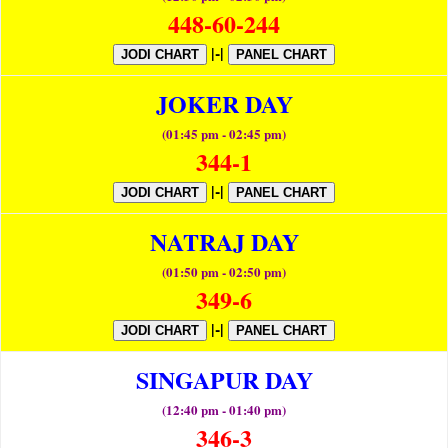
448-60-244
|-|
JODI CHART
PANEL CHART
JOKER DAY
(01:45 pm - 02:45 pm)
344-1
|-|
JODI CHART
PANEL CHART
NATRAJ DAY
(01:50 pm - 02:50 pm)
349-6
|-|
JODI CHART
PANEL CHART
SINGAPUR DAY
(12:40 pm - 01:40 pm)
346-3