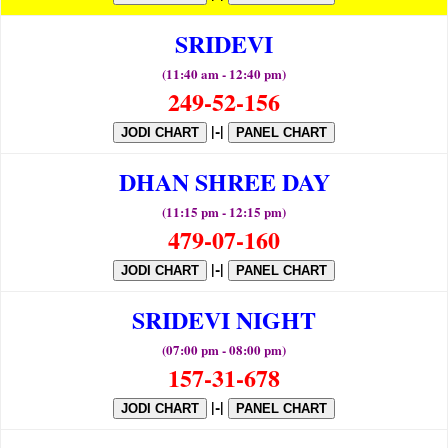
SRIDEVI
(11:40 am - 12:40 pm)
249-52-156
|-|
JODI CHART
PANEL CHART
DHAN SHREE DAY
(11:15 pm - 12:15 pm)
479-07-160
|-|
JODI CHART
PANEL CHART
SRIDEVI NIGHT
(07:00 pm - 08:00 pm)
157-31-678
|-|
JODI CHART
PANEL CHART