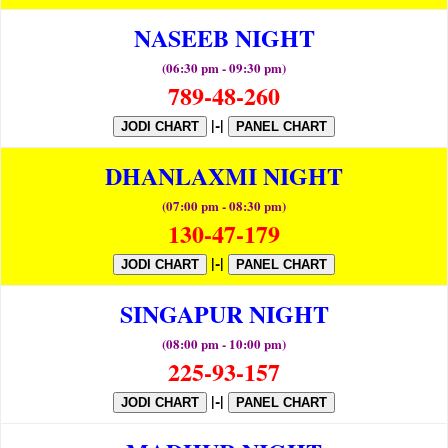
NASEEB NIGHT
(06:30 pm - 09:30 pm)
789-48-260
|-|
JODI CHART
PANEL CHART
DHANLAXMI NIGHT
(07:00 pm - 08:30 pm)
130-47-179
|-|
JODI CHART
PANEL CHART
SINGAPUR NIGHT
(08:00 pm - 10:00 pm)
225-93-157
|-|
JODI CHART
PANEL CHART