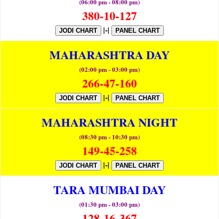
(06:00 pm - 08:00 pm)
380-10-127
|-|
JODI CHART
PANEL CHART
MAHARASHTRA DAY
(02:00 pm - 03:00 pm)
266-47-160
|-|
JODI CHART
PANEL CHART
MAHARASHTRA NIGHT
(08:30 pm - 10:30 pm)
149-45-258
|-|
JODI CHART
PANEL CHART
TARA MUMBAI DAY
(01:30 pm - 03:00 pm)
128-16-367