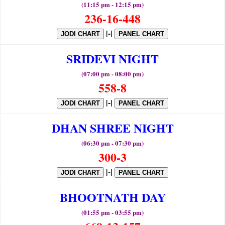
(11:15 pm - 12:15 pm)
236-16-448
|-|
JODI CHART
PANEL CHART
SRIDEVI NIGHT
(07:00 pm - 08:00 pm)
558-8
|-|
JODI CHART
PANEL CHART
DHAN SHREE NIGHT
(06:30 pm - 07:30 pm)
300-3
|-|
JODI CHART
PANEL CHART
BHOOTNATH DAY
(01:55 pm - 03:55 pm)