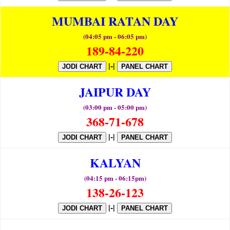
MUMBAI RATAN DAY
(04:05 pm - 06:05 pm)
189-84-220
|-|
JODI CHART
PANEL CHART
JAIPUR DAY
(03:00 pm - 05:00 pm)
368-71-678
|-|
JODI CHART
PANEL CHART
KALYAN
(04:15 pm - 06:15pm)
138-26-123
|-|
JODI CHART
PANEL CHART