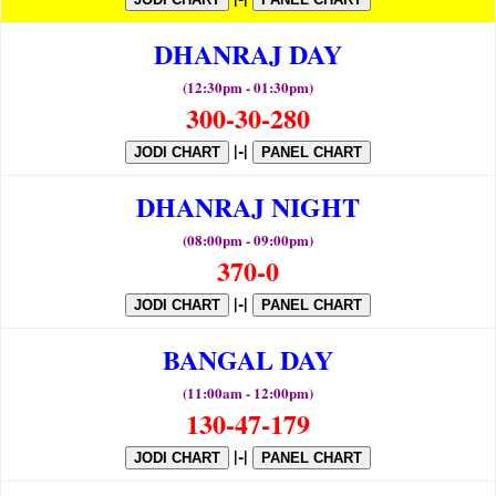
DHANRAJ DAY
(12:30pm - 01:30pm)
300-30-280
|-|
JODI CHART
PANEL CHART
DHANRAJ NIGHT
(08:00pm - 09:00pm)
370-0
|-|
JODI CHART
PANEL CHART
BANGAL DAY
(11:00am - 12:00pm)
130-47-179
|-|
JODI CHART
PANEL CHART