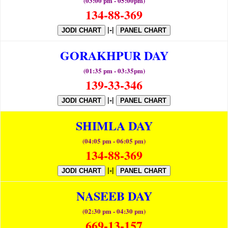
(03:00 pm - 05:00pm)
134-88-369
|-|
JODI CHART
PANEL CHART
GORAKHPUR DAY
(01:35 pm - 03:35pm)
139-33-346
|-|
JODI CHART
PANEL CHART
SHIMLA DAY
(04:05 pm - 06:05 pm)
134-88-369
|-|
JODI CHART
PANEL CHART
NASEEB DAY
(02:30 pm - 04:30 pm)
669-13-157