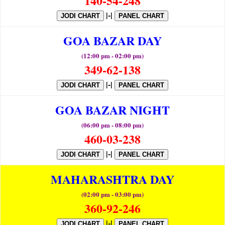
140-54-248
|-|
JODI CHART
PANEL CHART
GOA BAZAR DAY
(12:00 pm - 02:00 pm)
349-62-138
|-|
JODI CHART
PANEL CHART
GOA BAZAR NIGHT
(06:00 pm - 08:00 pm)
460-03-238
|-|
JODI CHART
PANEL CHART
MAHARASHTRA DAY
(02:00 pm - 03:00 pm)
360-92-246
|-|
JODI CHART
PANEL CHART