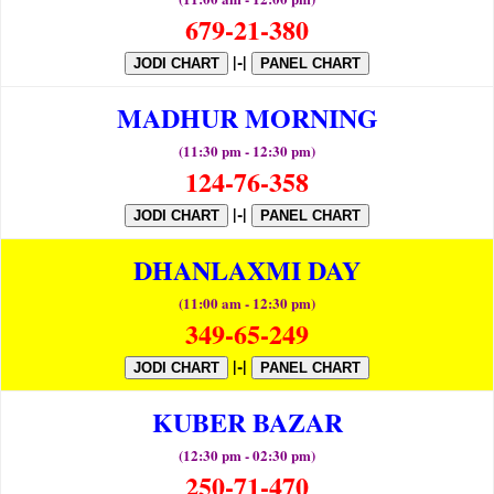
679-21-380
|-|
JODI CHART
PANEL CHART
MADHUR MORNING
(11:30 pm - 12:30 pm)
124-76-358
|-|
JODI CHART
PANEL CHART
DHANLAXMI DAY
(11:00 am - 12:30 pm)
349-65-249
|-|
JODI CHART
PANEL CHART
KUBER BAZAR
(12:30 pm - 02:30 pm)
250-71-470