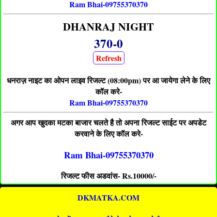
Ram Bhai-09755370370
DHANRAJ NIGHT
370-0
Refresh
धनराज़ नाइट का ओपन लाइव रिजल्ट (08:00pm) पर आ जायेगा लेने के लिए
कॉल करे-
Ram Bhai-09755370370
अगर आप खुदका मटका बाजार चलते है तो अपना रिजल्ट साईट पर अपडेट
करवाने के लिए कॉल करे-
Ram Bhai-09755370370
रिजल्ट फीस अडवांस- Rs.10000/-
DKMATKA.COM