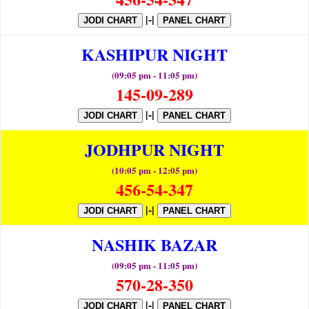
|-|
JODI CHART
PANEL CHART
KASHIPUR NIGHT
(09:05 pm - 11:05 pm)
145-09-289
|-|
JODI CHART
PANEL CHART
JODHPUR NIGHT
(10:05 pm - 12:05 pm)
456-54-347
|-|
JODI CHART
PANEL CHART
NASHIK BAZAR
(09:05 pm - 11:05 pm)
570-28-350
|-|
JODI CHART
PANEL CHART