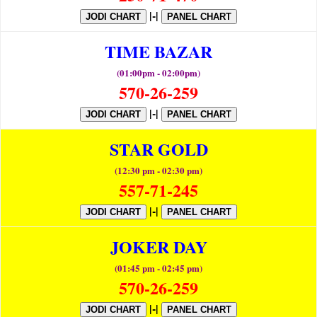
|-|
JODI CHART
PANEL CHART
TIME BAZAR
(01:00pm - 02:00pm)
570-26-259
|-|
JODI CHART
PANEL CHART
STAR GOLD
(12:30 pm - 02:30 pm)
557-71-245
|-|
JODI CHART
PANEL CHART
JOKER DAY
(01:45 pm - 02:45 pm)
570-26-259
|-|
JODI CHART
PANEL CHART