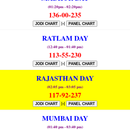
(01:20pm - 02:20pm)
136-00-235
|-|
JODI CHART
PANEL CHART
RATLAM DAY
(12:40 pm - 01:40 pm)
113-55-230
|-|
JODI CHART
PANEL CHART
RAJASTHAN DAY
(02:05 pm - 03:05 pm)
117-92-237
|-|
JODI CHART
PANEL CHART
MUMBAI DAY
(01:40 pm - 03:40 pm)