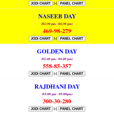
|-|
JODI CHART
PANEL CHART
NASEEB DAY
(02:30 pm - 04:30 pm)
469-98-279
|-|
JODI CHART
PANEL CHART
GOLDEN DAY
(02:40 pm - 04:40 pm)
558-85-357
|-|
JODI CHART
PANEL CHART
RAJDHANI DAY
(03:00 pm - 05:00pm)
300-30-280
|-|
JODI CHART
PANEL CHART