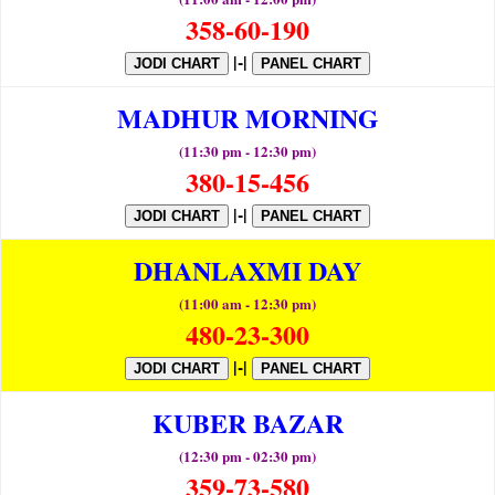
358-60-190
|-|
JODI CHART
PANEL CHART
MADHUR MORNING
(11:30 pm - 12:30 pm)
380-15-456
|-|
JODI CHART
PANEL CHART
DHANLAXMI DAY
(11:00 am - 12:30 pm)
480-23-300
|-|
JODI CHART
PANEL CHART
KUBER BAZAR
(12:30 pm - 02:30 pm)
359-73-580