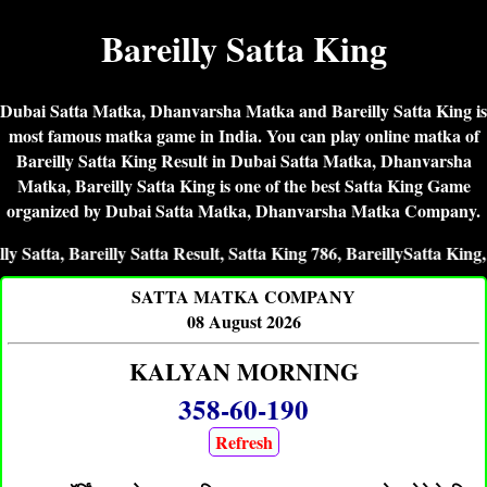
Bareilly Satta King
Dubai Satta Matka, Dhanvarsha Matka and Bareilly Satta King is
most famous matka game in India. You can play online matka of
Bareilly Satta King Result in Dubai Satta Matka, Dhanvarsha
Matka, Bareilly Satta King is one of the best Satta King Game
organized by Dubai Satta Matka, Dhanvarsha Matka Company.
areilly Satta Result, Satta King 786, BareillySatta King, Bareilly 
SATTA MATKA COMPANY
08 August 2026
KALYAN MORNING
358-60-190
Refresh