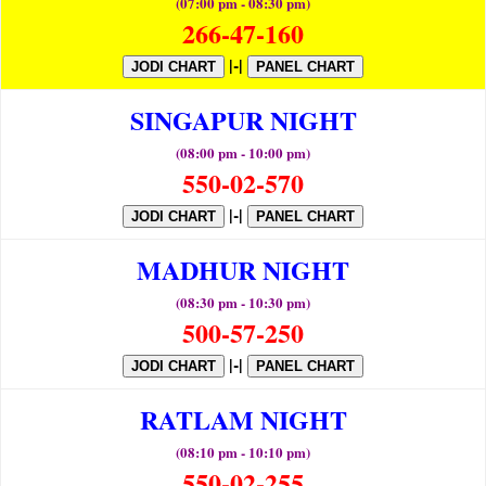
(07:00 pm - 08:30 pm)
266-47-160
|-|
JODI CHART
PANEL CHART
SINGAPUR NIGHT
(08:00 pm - 10:00 pm)
550-02-570
|-|
JODI CHART
PANEL CHART
MADHUR NIGHT
(08:30 pm - 10:30 pm)
500-57-250
|-|
JODI CHART
PANEL CHART
RATLAM NIGHT
(08:10 pm - 10:10 pm)
550-02-255