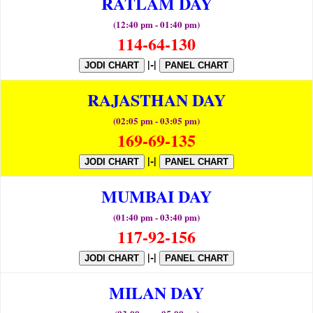
RATLAM DAY
(12:40 pm - 01:40 pm)
114-64-130
|-|
JODI CHART
PANEL CHART
RAJASTHAN DAY
(02:05 pm - 03:05 pm)
169-69-135
|-|
JODI CHART
PANEL CHART
MUMBAI DAY
(01:40 pm - 03:40 pm)
117-92-156
|-|
JODI CHART
PANEL CHART
MILAN DAY