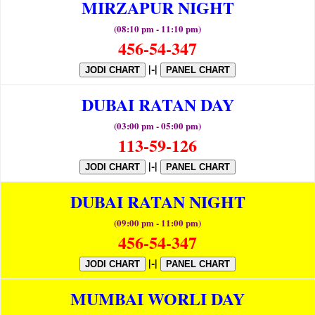
MIRZAPUR NIGHT
(08:10 pm - 11:10 pm)
456-54-347
|-|
JODI CHART
PANEL CHART
DUBAI RATAN DAY
(03:00 pm - 05:00 pm)
113-59-126
|-|
JODI CHART
PANEL CHART
DUBAI RATAN NIGHT
(09:00 pm - 11:00 pm)
456-54-347
|-|
JODI CHART
PANEL CHART
MUMBAI WORLI DAY