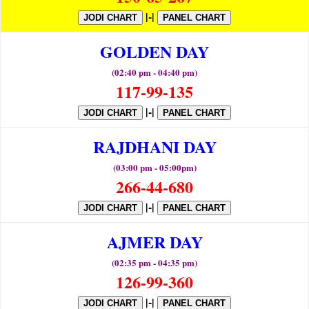
|-|
JODI CHART
PANEL CHART
GOLDEN DAY
(02:40 pm - 04:40 pm)
117-99-135
|-|
JODI CHART
PANEL CHART
RAJDHANI DAY
(03:00 pm - 05:00pm)
266-44-680
|-|
JODI CHART
PANEL CHART
AJMER DAY
(02:35 pm - 04:35 pm)
126-99-360
|-|
JODI CHART
PANEL CHART