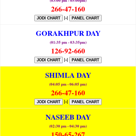
(03:00 pm - 05:00pm)
266-47-160
|-|
JODI CHART
PANEL CHART
GORAKHPUR DAY
(01:35 pm - 03:35pm)
126-92-660
|-|
JODI CHART
PANEL CHART
SHIMLA DAY
(04:05 pm - 06:05 pm)
266-47-160
|-|
JODI CHART
PANEL CHART
NASEEB DAY
(02:30 pm - 04:30 pm)
150-65-267