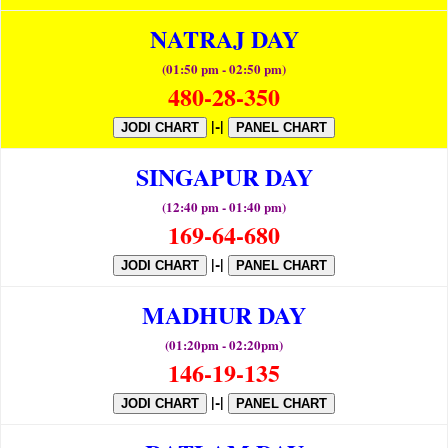
NATRAJ DAY
(01:50 pm - 02:50 pm)
480-28-350
|-|
JODI CHART
PANEL CHART
SINGAPUR DAY
(12:40 pm - 01:40 pm)
169-64-680
|-|
JODI CHART
PANEL CHART
MADHUR DAY
(01:20pm - 02:20pm)
146-19-135
|-|
JODI CHART
PANEL CHART