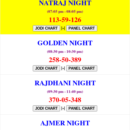
NATRAJ NIGHT
(07:05 pm - 08:05 pm)
113-59-126
|-|
JODI CHART
PANEL CHART
GOLDEN NIGHT
(08:30 pm - 10:30 pm)
258-50-389
|-|
JODI CHART
PANEL CHART
RAJDHANI NIGHT
(09:30 pm - 11:40 pm)
370-05-348
|-|
JODI CHART
PANEL CHART
AJMER NIGHT