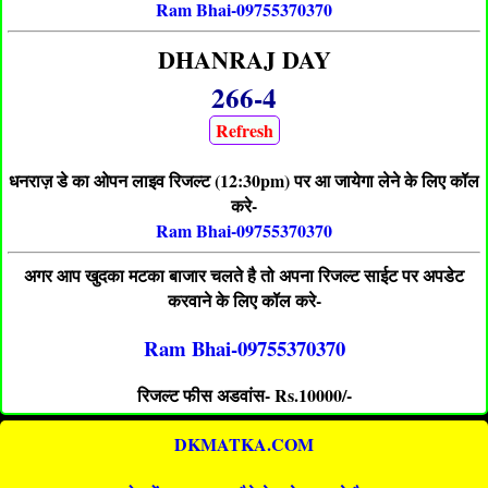
Ram Bhai-09755370370
DHANRAJ DAY
266-4
Refresh
धनराज़ डे का ओपन लाइव रिजल्ट (12:30pm) पर आ जायेगा लेने के लिए कॉल
करे-
Ram Bhai-09755370370
अगर आप खुदका मटका बाजार चलते है तो अपना रिजल्ट साईट पर अपडेट
करवाने के लिए कॉल करे-
Ram Bhai-09755370370
रिजल्ट फीस अडवांस- Rs.10000/-
DKMATKA.COM