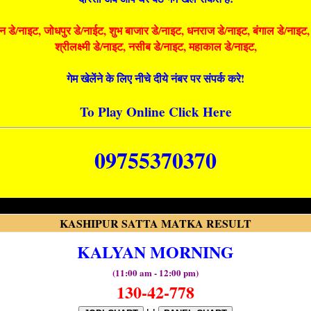
े/नाइट, जोधपुर डे/नाईट, शुभ बाजार डे/नाइट, धनराज डे/नाइट, बंगाल डे/नाइट, धनलक्
श्रीलक्ष्मी डे/नाइट, नसीब डे/नाइट, महाकाल डे/नाइट,
गेम खेलेंने के लिए नीचे दीये नंबर पर संपर्क करे!
To Play Online Click Here
09755370370
KASHIPUR SATTA MATKA RESULT
KALYAN MORNING
(11:00 am - 12:00 pm)
130-42-778