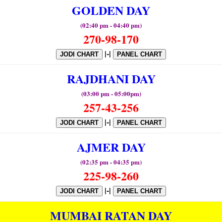
GOLDEN DAY
(02:40 pm - 04:40 pm)
270-98-170
|-|
JODI CHART
PANEL CHART
RAJDHANI DAY
(03:00 pm - 05:00pm)
257-43-256
|-|
JODI CHART
PANEL CHART
AJMER DAY
(02:35 pm - 04:35 pm)
225-98-260
|-|
JODI CHART
PANEL CHART
MUMBAI RATAN DAY