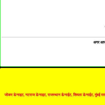
अगर आप 
जोकर डे/नाइट, नटराज डे/नाइट, राजस्थान डे/नाईट, शिमला डे/नाईट, मुंबई रतन ड