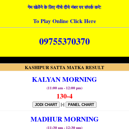
गेम खेलेंने के लिए नीचे दीये नंबर पर संपर्क करे!
To Play Online Click Here
09755370370
KASHIPUR SATTA MATKA RESULT
KALYAN MORNING
(11:00 am - 12:00 pm)
130-4
|-|
JODI CHART
PANEL CHART
MADHUR MORNING
(11:30 pm - 12:30 pm)