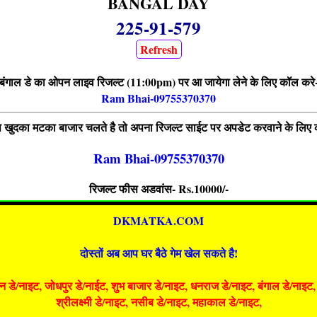
BANGAL DAY
225-91-579
Refresh
बंगाल डे का ओपन लाइव रिजल्ट (11:00pm) पर आ जायेगा लेने के लिए कॉल करे
Ram Bhai-09755370370
खुदका मटका बाजार चलते है तो अपना रिजल्ट साईट पर अपडेट करवाने के लिए 
Ram Bhai-09755370370
रिजल्ट फीस अडवांस- Rs.10000/-
DKMATKA.COM
दोस्तों अब आप घर बैठे गेम खेल सकते है!
े/नाइट, जोधपुर डे/नाईट, शुभ बाजार डे/नाइट, धनराज डे/नाइट, बंगाल डे/नाइट, धनलक्
श्रीलक्ष्मी डे/नाइट, नसीब डे/नाइट, महाकाल डे/नाइट,