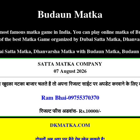
Budaun Matka
st famous matka game in India. You can play online matka of 
of the best Matka Game organized by Dubai Satta Matka, Dhan
ta Matka, Dhanvarsha Matka with Budaun Matka, Budaun Resul
SATTA MATKA COMPANY
07 August 2026
खुदका मटका बाजार चलते है तो अपना रिजल्ट साईट पर अपडेट करवाने के लिए 
Ram Bhai-09755370370
रिजल्ट फीस अडवांस- Rs.10000/-
DKMATKA.COM
दोस्तों अब आप घर बैठे गेम खेल सकते है!