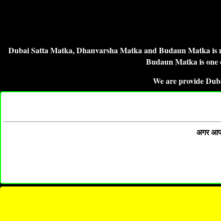
Dubai Satta Matka, Dhanvarsha Matka and Budaun Matka is mo
Budaun Matka is one 
We are provide Dubai Sat
अगर आप 