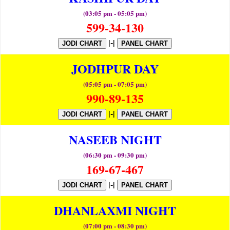
(03:05 pm - 05:05 pm)
599-34-130
|-|
JODI CHART
PANEL CHART
JODHPUR DAY
(05:05 pm - 07:05 pm)
990-89-135
|-|
JODI CHART
PANEL CHART
NASEEB NIGHT
(06:30 pm - 09:30 pm)
169-67-467
|-|
JODI CHART
PANEL CHART
DHANLAXMI NIGHT
(07:00 pm - 08:30 pm)