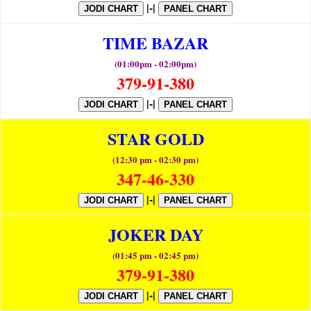
|-|
JODI CHART
PANEL CHART
TIME BAZAR
(01:00pm - 02:00pm)
379-91-380
|-|
JODI CHART
PANEL CHART
STAR GOLD
(12:30 pm - 02:30 pm)
347-46-330
|-|
JODI CHART
PANEL CHART
JOKER DAY
(01:45 pm - 02:45 pm)
379-91-380
|-|
JODI CHART
PANEL CHART