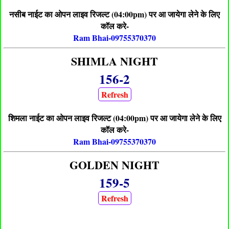
नसीब नाईट का ओपन लाइव रिजल्ट (04:00pm) पर आ जायेगा लेने के लिए
कॉल करे-
Ram Bhai-09755370370
SHIMLA NIGHT
156-2
Refresh
शिमला नाईट का ओपन लाइव रिजल्ट (04:00pm) पर आ जायेगा लेने के लिए
कॉल करे-
Ram Bhai-09755370370
GOLDEN NIGHT
159-5
Refresh