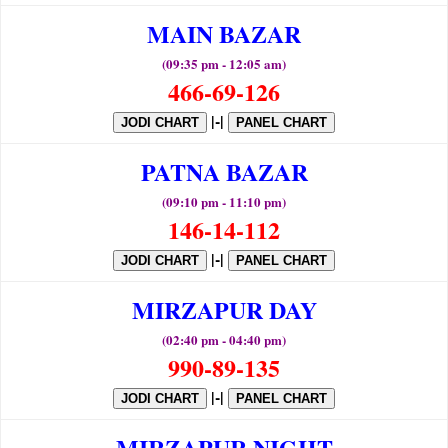
MAIN BAZAR
(09:35 pm - 12:05 am)
466-69-126
|-|
JODI CHART
PANEL CHART
PATNA BAZAR
(09:10 pm - 11:10 pm)
146-14-112
|-|
JODI CHART
PANEL CHART
MIRZAPUR DAY
(02:40 pm - 04:40 pm)
990-89-135
|-|
JODI CHART
PANEL CHART
MIRZAPUR NIGHT