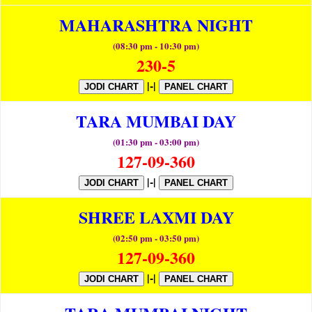
MAHARASHTRA NIGHT
(08:30 pm - 10:30 pm)
230-5
|-|
JODI CHART
PANEL CHART
TARA MUMBAI DAY
(01:30 pm - 03:00 pm)
127-09-360
|-|
JODI CHART
PANEL CHART
SHREE LAXMI DAY
(02:50 pm - 03:50 pm)
127-09-360
|-|
JODI CHART
PANEL CHART