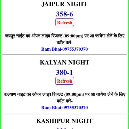
JAIPUR NIGHT
358-6
Refresh
जयपुर नाईट का ओपन लाइव रिजल्ट (09:00pm) पर आ जायेगा लेने के लिए
कॉल करे-
Ram Bhai-09755370370
KALYAN NIGHT
380-1
Refresh
कल्याण नाइट का ओपन लाइव रिजल्ट (09:00pm) पर आ जायेगा लेने के लिए
कॉल करे-
Ram Bhai-09755370370
KASHIPUR NIGHT