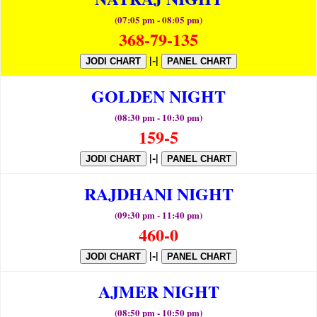
(07:05 pm - 08:05 pm)
368-79-135
|-|
JODI CHART
PANEL CHART
GOLDEN NIGHT
(08:30 pm - 10:30 pm)
159-5
|-|
JODI CHART
PANEL CHART
RAJDHANI NIGHT
(09:30 pm - 11:40 pm)
460-0
|-|
JODI CHART
PANEL CHART
AJMER NIGHT
(08:50 pm - 10:50 pm)