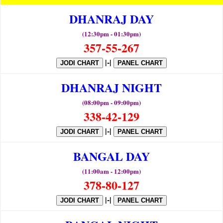
DHANRAJ DAY
(12:30pm - 01:30pm)
357-55-267
|-|
JODI CHART
PANEL CHART
DHANRAJ NIGHT
(08:00pm - 09:00pm)
338-42-129
|-|
JODI CHART
PANEL CHART
BANGAL DAY
(11:00am - 12:00pm)
378-80-127
|-|
JODI CHART
PANEL CHART