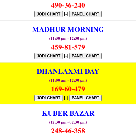
490-36-240
|-|
JODI CHART
PANEL CHART
MADHUR MORNING
(11:30 pm - 12:30 pm)
459-81-579
|-|
JODI CHART
PANEL CHART
DHANLAXMI DAY
(11:00 am - 12:30 pm)
169-60-479
|-|
JODI CHART
PANEL CHART
KUBER BAZAR
(12:30 pm - 02:30 pm)
248-46-358