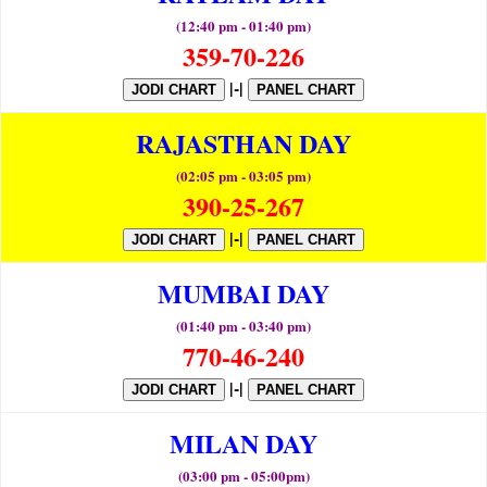
(12:40 pm - 01:40 pm)
359-70-226
|-|
JODI CHART
PANEL CHART
RAJASTHAN DAY
(02:05 pm - 03:05 pm)
390-25-267
|-|
JODI CHART
PANEL CHART
MUMBAI DAY
(01:40 pm - 03:40 pm)
770-46-240
|-|
JODI CHART
PANEL CHART
MILAN DAY
(03:00 pm - 05:00pm)