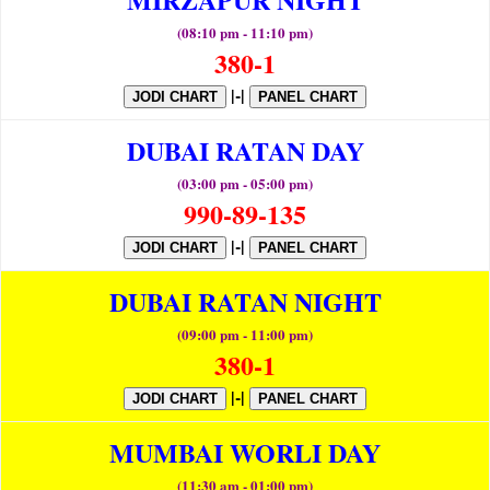
(08:10 pm - 11:10 pm)
380-1
|-|
JODI CHART
PANEL CHART
DUBAI RATAN DAY
(03:00 pm - 05:00 pm)
990-89-135
|-|
JODI CHART
PANEL CHART
DUBAI RATAN NIGHT
(09:00 pm - 11:00 pm)
380-1
|-|
JODI CHART
PANEL CHART
MUMBAI WORLI DAY
(11:30 am - 01:00 pm)