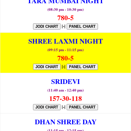
TARA MUMBAI NIGHT
(08:30 pm - 10:30 pm)
780-5
|-|
JODI CHART
PANEL CHART
SHREE LAXMI NIGHT
(09:15 pm - 11:15 pm)
780-5
|-|
JODI CHART
PANEL CHART
SRIDEVI
(11:40 am - 12:40 pm)
157-30-118
|-|
JODI CHART
PANEL CHART
DHAN SHREE DAY
(11:15 pm - 12:15 pm)