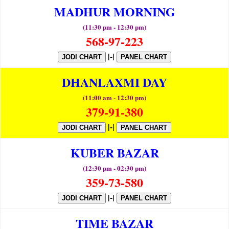
MADHUR MORNING
(11:30 pm - 12:30 pm)
568-97-223
|-|
JODI CHART
PANEL CHART
DHANLAXMI DAY
(11:00 am - 12:30 pm)
379-91-380
|-|
JODI CHART
PANEL CHART
KUBER BAZAR
(12:30 pm - 02:30 pm)
359-73-580
|-|
JODI CHART
PANEL CHART
TIME BAZAR