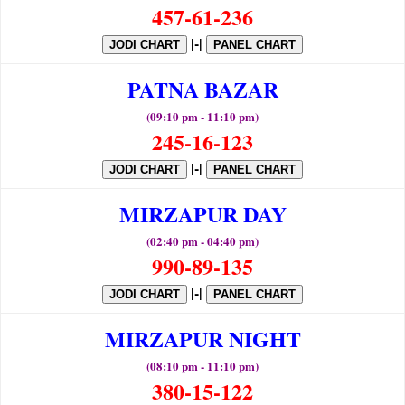
457-61-236
|-|
JODI CHART
PANEL CHART
PATNA BAZAR
(09:10 pm - 11:10 pm)
245-16-123
|-|
JODI CHART
PANEL CHART
MIRZAPUR DAY
(02:40 pm - 04:40 pm)
990-89-135
|-|
JODI CHART
PANEL CHART
MIRZAPUR NIGHT
(08:10 pm - 11:10 pm)
380-15-122