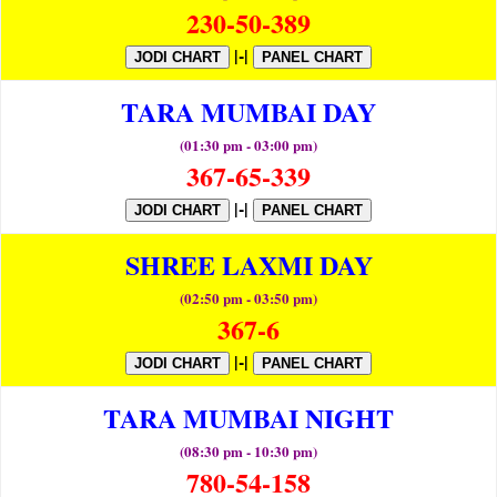
230-50-389
|-|
JODI CHART
PANEL CHART
TARA MUMBAI DAY
(01:30 pm - 03:00 pm)
367-65-339
|-|
JODI CHART
PANEL CHART
SHREE LAXMI DAY
(02:50 pm - 03:50 pm)
367-6
|-|
JODI CHART
PANEL CHART
TARA MUMBAI NIGHT
(08:30 pm - 10:30 pm)
780-54-158