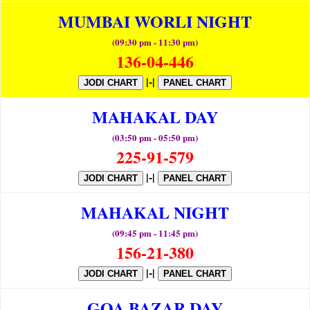
MUMBAI WORLI NIGHT
(09:30 pm - 11:30 pm)
136-04-446
|-|
JODI CHART
PANEL CHART
MAHAKAL DAY
(03:50 pm - 05:50 pm)
225-91-579
|-|
JODI CHART
PANEL CHART
MAHAKAL NIGHT
(09:45 pm - 11:45 pm)
156-21-380
|-|
JODI CHART
PANEL CHART
GOA BAZAR DAY