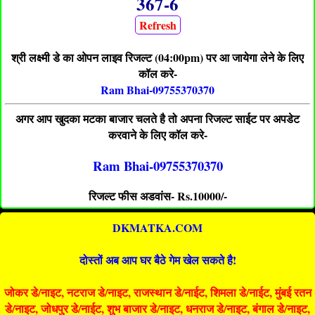
367-6
Refresh
श्री लक्ष्मी डे का ओपन लाइव रिजल्ट (04:00pm) पर आ जायेगा लेने के लिए
कॉल करे-
Ram Bhai-09755370370
अगर आप खुदका मटका बाजार चलते है तो अपना रिजल्ट साईट पर अपडेट
करवाने के लिए कॉल करे-
Ram Bhai-09755370370
रिजल्ट फीस अडवांस- Rs.10000/-
DKMATKA.COM
दोस्तों अब आप घर बैठे गेम खेल सकते है!
जोकर डे/नाइट, नटराज डे/नाइट, राजस्थान डे/नाईट, शिमला डे/नाईट, मुंबई रतन
डे/नाइट, जोधपुर डे/नाईट, शुभ बाजार डे/नाइट, धनराज डे/नाइट, बंगाल डे/नाइट,