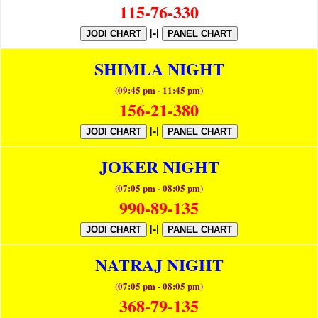
115-76-330
|-|
JODI CHART
PANEL CHART
SHIMLA NIGHT
(09:45 pm - 11:45 pm)
156-21-380
|-|
JODI CHART
PANEL CHART
JOKER NIGHT
(07:05 pm - 08:05 pm)
990-89-135
|-|
JODI CHART
PANEL CHART
NATRAJ NIGHT
(07:05 pm - 08:05 pm)
368-79-135