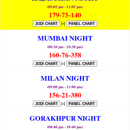
(09:05 pm - 11:05 pm)
179-75-140
|-|
JODI CHART
PANEL CHART
MUMBAI NIGHT
(08:30 pm - 10:30 pm)
160-76-358
|-|
JODI CHART
PANEL CHART
MILAN NIGHT
(09:00 pm - 11:00 pm)
156-21-380
|-|
JODI CHART
PANEL CHART
GORAKHPUR NIGHT
(08:40 pm - 10:40 pm)