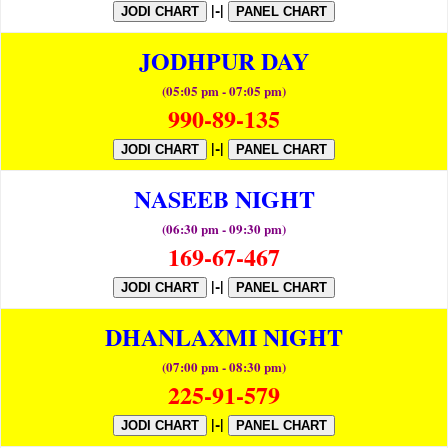
|-|
JODI CHART
PANEL CHART
JODHPUR DAY
(05:05 pm - 07:05 pm)
990-89-135
|-|
JODI CHART
PANEL CHART
NASEEB NIGHT
(06:30 pm - 09:30 pm)
169-67-467
|-|
JODI CHART
PANEL CHART
DHANLAXMI NIGHT
(07:00 pm - 08:30 pm)
225-91-579
|-|
JODI CHART
PANEL CHART