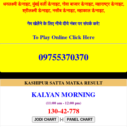
धनलक्ष्मी डे/नाइट, मुंबई वर्ली डे/नाइट, गोवा बाजार डे/नाइट, महाराष्ट्र डे/नाइट,
श्रीलक्ष्मी डे/नाइट, नसीब डे/नाइट, महाकाल डे/नाइट,
गेम खेलेंने के लिए नीचे दीये नंबर पर संपर्क करे!
To Play Online Click Here
09755370370
KASHIPUR SATTA MATKA RESULT
KALYAN MORNING
(11:00 am - 12:00 pm)
130-42-778
|-|
JODI CHART
PANEL CHART