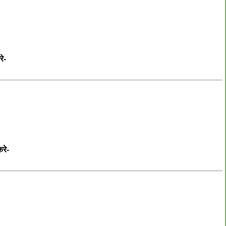
े-
रे-