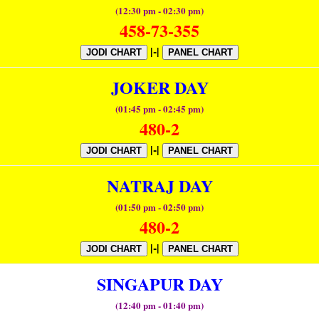
(12:30 pm - 02:30 pm)
458-73-355
|-|
JODI CHART
PANEL CHART
JOKER DAY
(01:45 pm - 02:45 pm)
480-2
|-|
JODI CHART
PANEL CHART
NATRAJ DAY
(01:50 pm - 02:50 pm)
480-2
|-|
JODI CHART
PANEL CHART
SINGAPUR DAY
(12:40 pm - 01:40 pm)