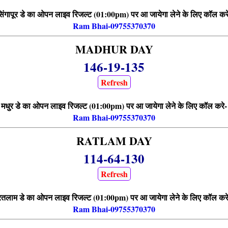
िंगापूर डे का ओपन लाइव रिजल्ट (01:00pm) पर आ जायेगा लेने के लिए कॉल कर
Ram Bhai-09755370370
MADHUR DAY
146-19-135
Refresh
मधुर डे का ओपन लाइव रिजल्ट (01:00pm) पर आ जायेगा लेने के लिए कॉल करे-
Ram Bhai-09755370370
RATLAM DAY
114-64-130
Refresh
रतलाम डे का ओपन लाइव रिजल्ट (01:00pm) पर आ जायेगा लेने के लिए कॉल करे
Ram Bhai-09755370370