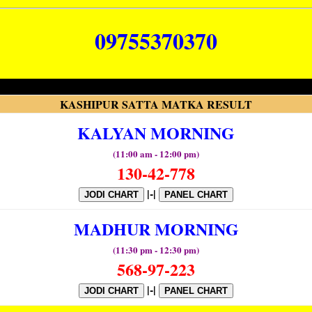
09755370370
KASHIPUR SATTA MATKA RESULT
KALYAN MORNING
(11:00 am - 12:00 pm)
130-42-778
|-|
JODI CHART
PANEL CHART
MADHUR MORNING
(11:30 pm - 12:30 pm)
568-97-223
|-|
JODI CHART
PANEL CHART