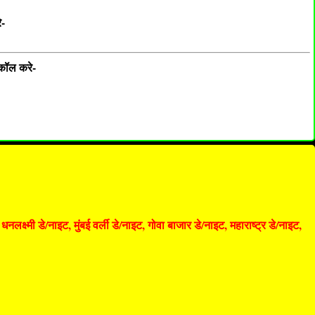
े-
कॉल करे-
ष्मी डे/नाइट, मुंबई वर्ली डे/नाइट, गोवा बाजार डे/नाइट, महाराष्ट्र डे/नाइट,