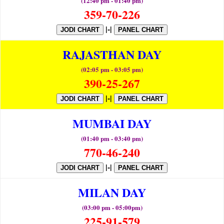
(12:40 pm - 01:40 pm)
359-70-226
|-|
JODI CHART
PANEL CHART
RAJASTHAN DAY
(02:05 pm - 03:05 pm)
390-25-267
|-|
JODI CHART
PANEL CHART
MUMBAI DAY
(01:40 pm - 03:40 pm)
770-46-240
|-|
JODI CHART
PANEL CHART
MILAN DAY
(03:00 pm - 05:00pm)
225-91-579