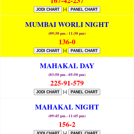
167-42-237
|-|
JODI CHART
PANEL CHART
MUMBAI WORLI NIGHT
(09:30 pm - 11:30 pm)
136-0
|-|
JODI CHART
PANEL CHART
MAHAKAL DAY
(03:50 pm - 05:50 pm)
225-91-579
|-|
JODI CHART
PANEL CHART
MAHAKAL NIGHT
(09:45 pm - 11:45 pm)
156-2
|-|
JODI CHART
PANEL CHART