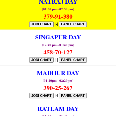
NATRAJ DAY
(01:50 pm - 02:50 pm)
379-91-380
|-|
JODI CHART
PANEL CHART
SINGAPUR DAY
(12:40 pm - 01:40 pm)
458-70-127
|-|
JODI CHART
PANEL CHART
MADHUR DAY
(01:20pm - 02:20pm)
390-25-267
|-|
JODI CHART
PANEL CHART
RATLAM DAY