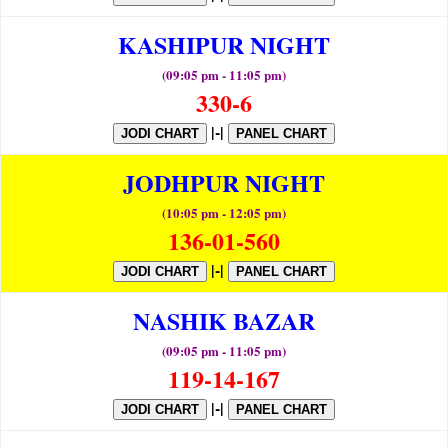
KASHIPUR NIGHT
(09:05 pm - 11:05 pm)
330-6
|-|
JODI CHART
PANEL CHART
JODHPUR NIGHT
(10:05 pm - 12:05 pm)
136-01-560
|-|
JODI CHART
PANEL CHART
NASHIK BAZAR
(09:05 pm - 11:05 pm)
119-14-167
|-|
JODI CHART
PANEL CHART