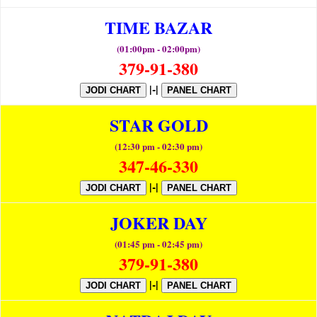
TIME BAZAR
(01:00pm - 02:00pm)
379-91-380
|-|
JODI CHART
PANEL CHART
STAR GOLD
(12:30 pm - 02:30 pm)
347-46-330
|-|
JODI CHART
PANEL CHART
JOKER DAY
(01:45 pm - 02:45 pm)
379-91-380
|-|
JODI CHART
PANEL CHART