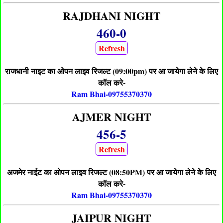
RAJDHANI NIGHT
460-0
Refresh
राजधानी नाइट का ओपन लाइव रिजल्ट (09:00pm) पर आ जायेगा लेने के लिए
कॉल करे-
Ram Bhai-09755370370
AJMER NIGHT
456-5
Refresh
अजमेर नाईट का ओपन लाइव रिजल्ट (08:50PM) पर आ जायेगा लेने के लिए
कॉल करे-
Ram Bhai-09755370370
JAIPUR NIGHT