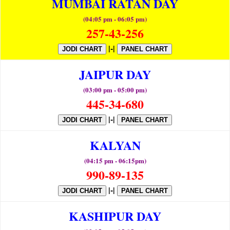
MUMBAI RATAN DAY
(04:05 pm - 06:05 pm)
257-43-256
|-|
JODI CHART
PANEL CHART
JAIPUR DAY
(03:00 pm - 05:00 pm)
445-34-680
|-|
JODI CHART
PANEL CHART
KALYAN
(04:15 pm - 06:15pm)
990-89-135
|-|
JODI CHART
PANEL CHART
KASHIPUR DAY