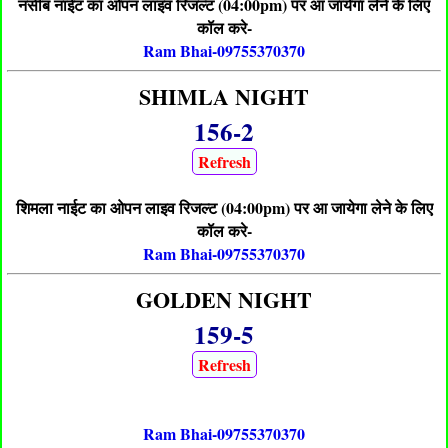
नसीब नाईट का ओपन लाइव रिजल्ट (04:00pm) पर आ जायेगा लेने के लिए
कॉल करे-
Ram Bhai-09755370370
SHIMLA NIGHT
156-2
Refresh
शिमला नाईट का ओपन लाइव रिजल्ट (04:00pm) पर आ जायेगा लेने के लिए
कॉल करे-
Ram Bhai-09755370370
GOLDEN NIGHT
159-5
Refresh
Ram Bhai-09755370370