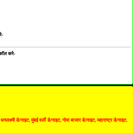
े-
कॉल करे-
ष्मी डे/नाइट, मुंबई वर्ली डे/नाइट, गोवा बाजार डे/नाइट, महाराष्ट्र डे/नाइट,