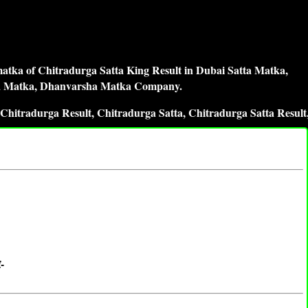
atka of Chitradurga Satta King Result in Dubai Satta Matka,
atta Matka, Dhanvarsha Matka Company.
a Result, Chitradurga Satta, Chitradurga Satta Result, Satta Ki
-