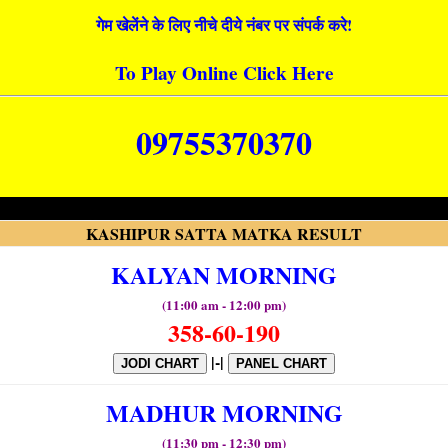
गेम खेलेंने के लिए नीचे दीये नंबर पर संपर्क करे!
To Play Online Click Here
09755370370
KASHIPUR SATTA MATKA RESULT
KALYAN MORNING
(11:00 am - 12:00 pm)
358-60-190
|-|
JODI CHART
PANEL CHART
MADHUR MORNING
(11:30 pm - 12:30 pm)