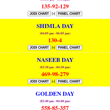
135-92-129
|-|
JODI CHART
PANEL CHART
SHIMLA DAY
(04:05 pm - 06:05 pm)
130-4
|-|
JODI CHART
PANEL CHART
NASEEB DAY
(02:30 pm - 04:30 pm)
469-98-279
|-|
JODI CHART
PANEL CHART
GOLDEN DAY
(02:40 pm - 04:40 pm)
558-85-357