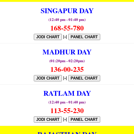
SINGAPUR DAY
(12:40 pm - 01:40 pm)
168-55-780
|-|
JODI CHART
PANEL CHART
MADHUR DAY
(01:20pm - 02:20pm)
136-00-235
|-|
JODI CHART
PANEL CHART
RATLAM DAY
(12:40 pm - 01:40 pm)
113-55-230
|-|
JODI CHART
PANEL CHART