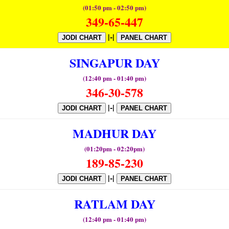
(01:50 pm - 02:50 pm)
349-65-447
|-|
JODI CHART
PANEL CHART
SINGAPUR DAY
(12:40 pm - 01:40 pm)
346-30-578
|-|
JODI CHART
PANEL CHART
MADHUR DAY
(01:20pm - 02:20pm)
189-85-230
|-|
JODI CHART
PANEL CHART
RATLAM DAY
(12:40 pm - 01:40 pm)