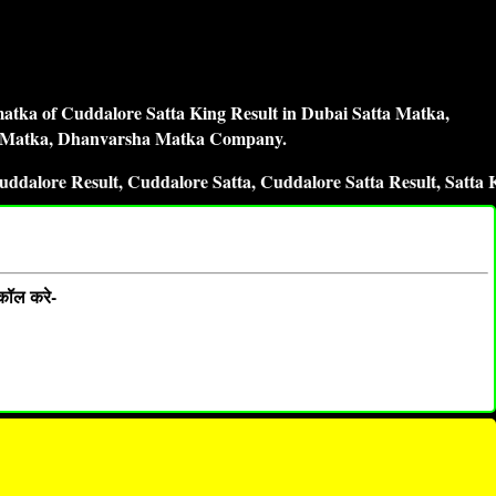
atka of Cuddalore Satta King Result in Dubai Satta Matka,
tta Matka, Dhanvarsha Matka Company.
esult, Cuddalore Satta, Cuddalore Satta Result, Satta King 786,
कॉल करे-