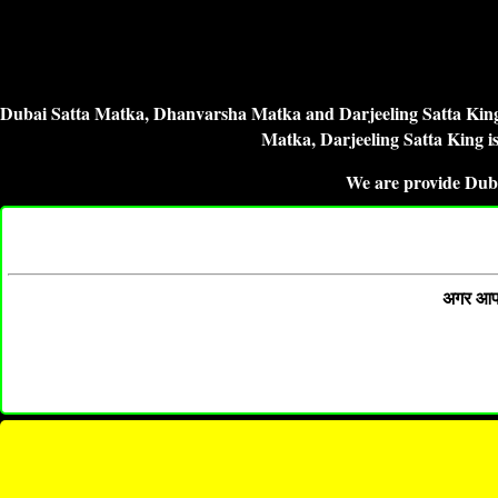
Dubai Satta Matka, Dhanvarsha Matka and Darjeeling Satta King 
Matka, Darjeeling Satta King 
We are provide Dubai Satta M
अगर आप 