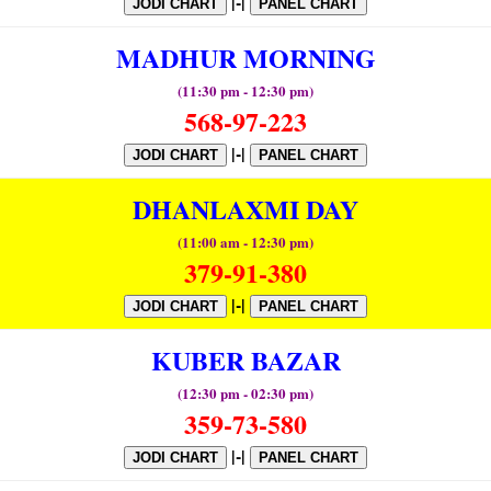
|-|
JODI CHART
PANEL CHART
MADHUR MORNING
(11:30 pm - 12:30 pm)
568-97-223
|-|
JODI CHART
PANEL CHART
DHANLAXMI DAY
(11:00 am - 12:30 pm)
379-91-380
|-|
JODI CHART
PANEL CHART
KUBER BAZAR
(12:30 pm - 02:30 pm)
359-73-580
|-|
JODI CHART
PANEL CHART