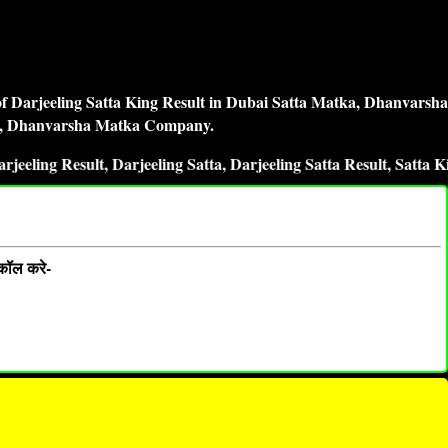
f Darjeeling Satta King Result in Dubai Satta Matka, Dhanvarsha
tka, Dhanvarsha Matka Company.
ult, Darjeeling Satta, Darjeeling Satta Result, Satta King 786, D
कॉल करे-