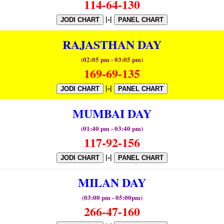
114-64-130
|-|
JODI CHART
PANEL CHART
RAJASTHAN DAY
(02:05 pm - 03:05 pm)
169-69-135
|-|
JODI CHART
PANEL CHART
MUMBAI DAY
(01:40 pm - 03:40 pm)
117-92-156
|-|
JODI CHART
PANEL CHART
MILAN DAY
(03:00 pm - 05:00pm)
266-47-160