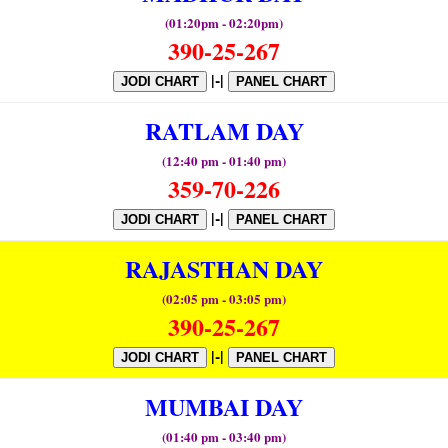
(01:20pm - 02:20pm)
390-25-267
|-|
JODI CHART
PANEL CHART
RATLAM DAY
(12:40 pm - 01:40 pm)
359-70-226
|-|
JODI CHART
PANEL CHART
RAJASTHAN DAY
(02:05 pm - 03:05 pm)
390-25-267
|-|
JODI CHART
PANEL CHART
MUMBAI DAY
(01:40 pm - 03:40 pm)