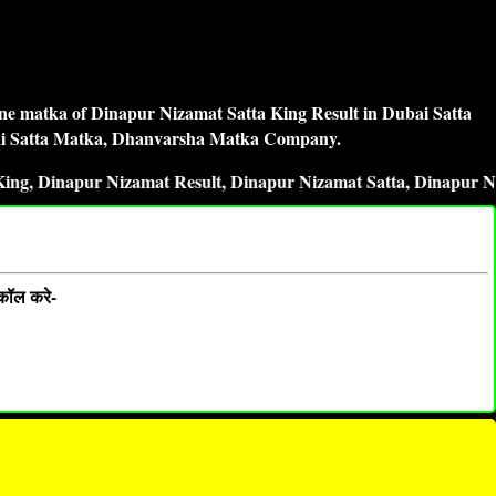
e matka of Dinapur Nizamat Satta King Result in Dubai Satta
bai Satta Matka, Dhanvarsha Matka Company.
pur Nizamat Result, Dinapur Nizamat Satta, Dinapur Nizamat Sat
कॉल करे-