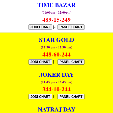
TIME BAZAR
(01:00pm - 02:00pm)
489-15-249
|-|
JODI CHART
PANEL CHART
STAR GOLD
(12:30 pm - 02:30 pm)
448-60-244
|-|
JODI CHART
PANEL CHART
JOKER DAY
(01:45 pm - 02:45 pm)
344-10-244
|-|
JODI CHART
PANEL CHART
NATRAJ DAY