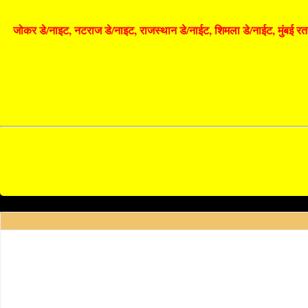
जोकर डे/नाइट, नटराज डे/नाइट, राजस्थान डे/नाईट, शिमला डे/नाईट, मुंबई रतन ड