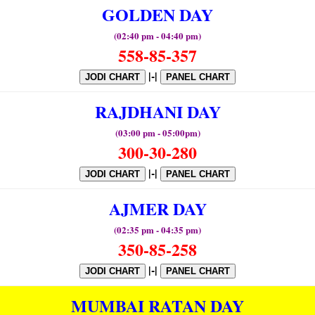
GOLDEN DAY
(02:40 pm - 04:40 pm)
558-85-357
|-|
JODI CHART
PANEL CHART
RAJDHANI DAY
(03:00 pm - 05:00pm)
300-30-280
|-|
JODI CHART
PANEL CHART
AJMER DAY
(02:35 pm - 04:35 pm)
350-85-258
|-|
JODI CHART
PANEL CHART
MUMBAI RATAN DAY