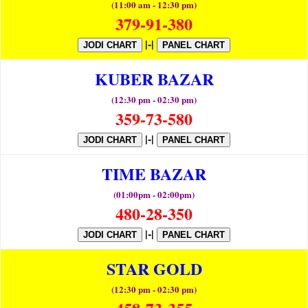
(11:00 am - 12:30 pm)
379-91-380
|-|
JODI CHART
PANEL CHART
KUBER BAZAR
(12:30 pm - 02:30 pm)
359-73-580
|-|
JODI CHART
PANEL CHART
TIME BAZAR
(01:00pm - 02:00pm)
480-28-350
|-|
JODI CHART
PANEL CHART
STAR GOLD
(12:30 pm - 02:30 pm)