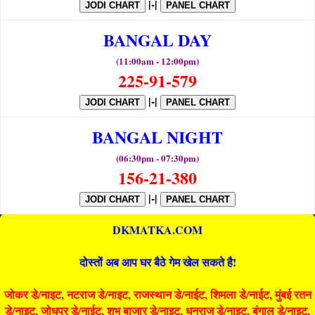
|-|
JODI CHART
PANEL CHART
BANGAL DAY
(11:00am - 12:00pm)
225-91-579
|-|
JODI CHART
PANEL CHART
BANGAL NIGHT
(06:30pm - 07:30pm)
156-21-380
|-|
JODI CHART
PANEL CHART
DKMATKA.COM
दोस्तों अब आप घर बैठे गेम खेल सकते है!
जोकर डे/नाइट, नटराज डे/नाइट, राजस्थान डे/नाईट, शिमला डे/नाईट, मुंबई रतन
डे/नाइट, जोधपुर डे/नाईट, शुभ बाजार डे/नाइट, धनराज डे/नाइट, बंगाल डे/नाइट,