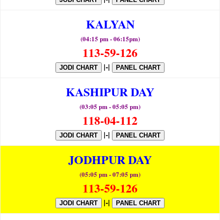
KALYAN
(04:15 pm - 06:15pm)
113-59-126
|-|
JODI CHART
PANEL CHART
KASHIPUR DAY
(03:05 pm - 05:05 pm)
118-04-112
|-|
JODI CHART
PANEL CHART
JODHPUR DAY
(05:05 pm - 07:05 pm)
113-59-126
|-|
JODI CHART
PANEL CHART