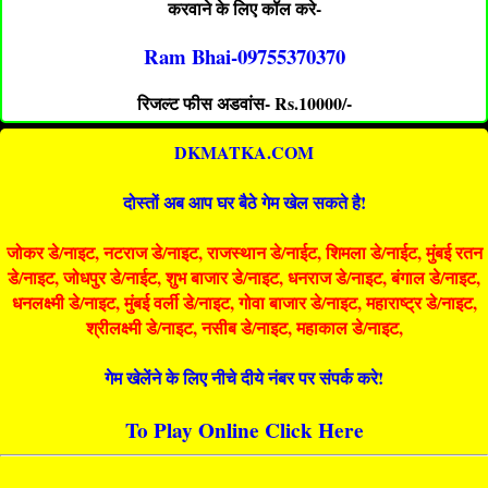
करवाने के लिए कॉल करे-
Ram Bhai-09755370370
रिजल्ट फीस अडवांस- Rs.10000/-
DKMATKA.COM
दोस्तों अब आप घर बैठे गेम खेल सकते है!
जोकर डे/नाइट, नटराज डे/नाइट, राजस्थान डे/नाईट, शिमला डे/नाईट, मुंबई रतन
डे/नाइट, जोधपुर डे/नाईट, शुभ बाजार डे/नाइट, धनराज डे/नाइट, बंगाल डे/नाइट,
धनलक्ष्मी डे/नाइट, मुंबई वर्ली डे/नाइट, गोवा बाजार डे/नाइट, महाराष्ट्र डे/नाइट,
श्रीलक्ष्मी डे/नाइट, नसीब डे/नाइट, महाकाल डे/नाइट,
गेम खेलेंने के लिए नीचे दीये नंबर पर संपर्क करे!
To Play Online Click Here