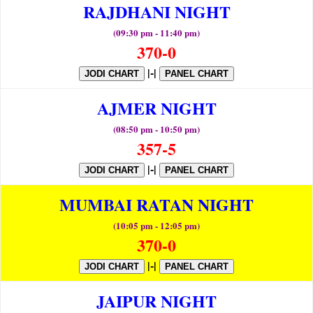
RAJDHANI NIGHT
(09:30 pm - 11:40 pm)
370-0
|-|
JODI CHART
PANEL CHART
AJMER NIGHT
(08:50 pm - 10:50 pm)
357-5
|-|
JODI CHART
PANEL CHART
MUMBAI RATAN NIGHT
(10:05 pm - 12:05 pm)
370-0
|-|
JODI CHART
PANEL CHART
JAIPUR NIGHT