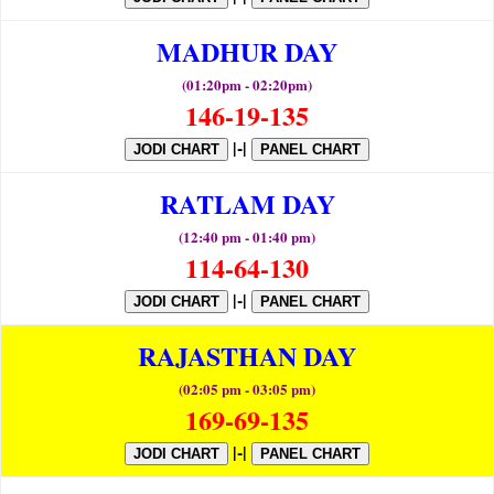
MADHUR DAY
(01:20pm - 02:20pm)
146-19-135
|-|
JODI CHART
PANEL CHART
RATLAM DAY
(12:40 pm - 01:40 pm)
114-64-130
|-|
JODI CHART
PANEL CHART
RAJASTHAN DAY
(02:05 pm - 03:05 pm)
169-69-135
|-|
JODI CHART
PANEL CHART