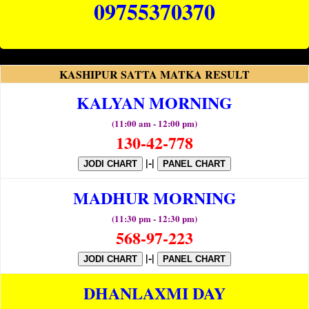
09755370370
KASHIPUR SATTA MATKA RESULT
KALYAN MORNING
(11:00 am - 12:00 pm)
130-42-778
|-|
JODI CHART
PANEL CHART
MADHUR MORNING
(11:30 pm - 12:30 pm)
568-97-223
|-|
JODI CHART
PANEL CHART
DHANLAXMI DAY