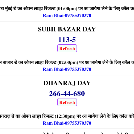
ारा मुंबई डे का ओपन लाइव रिजल्ट (01:00pm) पर आ जायेगा लेने के लिए कॉल कर
Ram Bhai-09755370370
SUBH BAZAR DAY
113-5
Refresh
भ बाजार डे का ओपन लाइव रिजल्ट (02:00pm) पर आ जायेगा लेने के लिए कॉल क
Ram Bhai-09755370370
DHANRAJ DAY
266-44-680
Refresh
धनराज़ डे का ओपन लाइव रिजल्ट (12:30pm) पर आ जायेगा लेने के लिए कॉल करे
Ram Bhai-09755370370