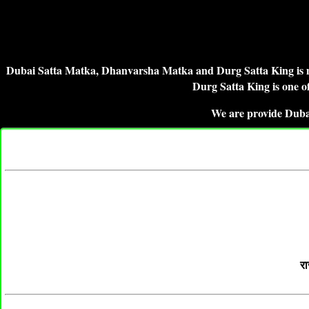
Dubai Satta Matka, Dhanvarsha Matka and Durg Satta King is m
Durg Satta King is one 
We are provide Dubai Satta M
रा