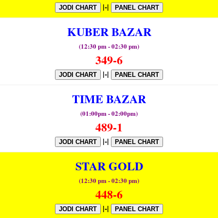
|-|
JODI CHART
PANEL CHART
KUBER BAZAR
(12:30 pm - 02:30 pm)
349-6
|-|
JODI CHART
PANEL CHART
TIME BAZAR
(01:00pm - 02:00pm)
489-1
|-|
JODI CHART
PANEL CHART
STAR GOLD
(12:30 pm - 02:30 pm)
448-6
|-|
JODI CHART
PANEL CHART