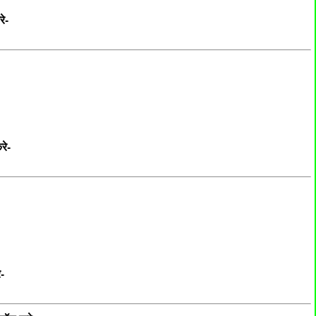
े-
रे-
-