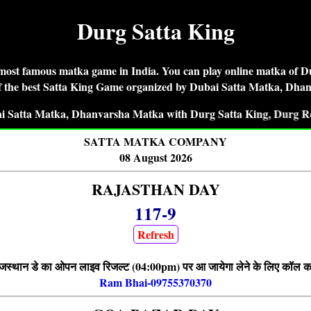
Durg Satta King
ost famous matka game in India. You can play online matka of D
of the best Satta King Game organized by Dubai Satta Matka, D
atka, Dhanvarsha Matka with Durg Satta King, Durg Result, Durg 
SATTA MATKA COMPANY
08 August 2026
RAJASTHAN DAY
117-9
Refresh
जस्थान डे का ओपन लाइव रिजल्ट (04:00pm) पर आ जायेगा लेने के लिए कॉल क
Ram Bhai-09755370370