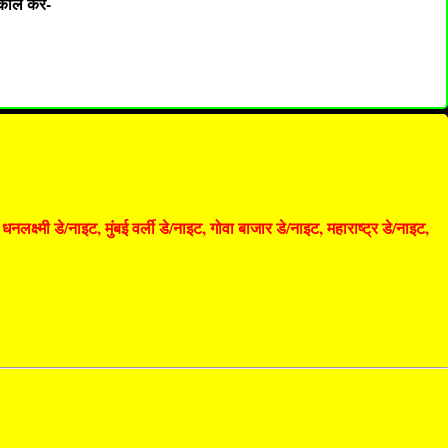
कॉल करे-
ष्मी डे/नाइट, मुंबई वर्ली डे/नाइट, गोवा बाजार डे/नाइट, महाराष्ट्र डे/नाइट,