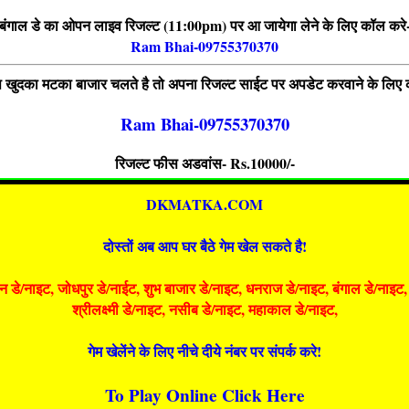
बंगाल डे का ओपन लाइव रिजल्ट (11:00pm) पर आ जायेगा लेने के लिए कॉल करे
Ram Bhai-09755370370
खुदका मटका बाजार चलते है तो अपना रिजल्ट साईट पर अपडेट करवाने के लिए 
Ram Bhai-09755370370
रिजल्ट फीस अडवांस- Rs.10000/-
DKMATKA.COM
दोस्तों अब आप घर बैठे गेम खेल सकते है!
े/नाइट, जोधपुर डे/नाईट, शुभ बाजार डे/नाइट, धनराज डे/नाइट, बंगाल डे/नाइट, धनलक्
श्रीलक्ष्मी डे/नाइट, नसीब डे/नाइट, महाकाल डे/नाइट,
गेम खेलेंने के लिए नीचे दीये नंबर पर संपर्क करे!
To Play Online Click Here