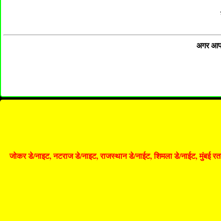
अगर आप 
जोकर डे/नाइट, नटराज डे/नाइट, राजस्थान डे/नाईट, शिमला डे/नाईट, मुंबई रतन ड