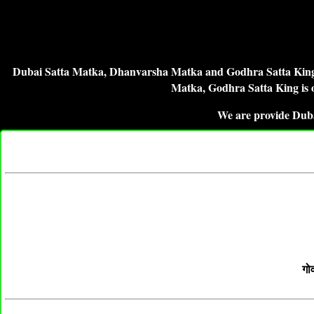
Dubai Satta Matka, Dhanvarsha Matka and Godhra Satta King i
Matka, Godhra Satta King is
We are provide Dubai Satta 
गो