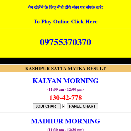
गेम खेलेंने के लिए नीचे दीये नंबर पर संपर्क करे!
To Play Online Click Here
09755370370
KASHIPUR SATTA MATKA RESULT
KALYAN MORNING
(11:00 am - 12:00 pm)
130-42-778
|-|
JODI CHART
PANEL CHART
MADHUR MORNING
(11:30 pm - 12:30 pm)