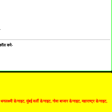
-
कॉल करे-
ष्मी डे/नाइट, मुंबई वर्ली डे/नाइट, गोवा बाजार डे/नाइट, महाराष्ट्र डे/नाइट,