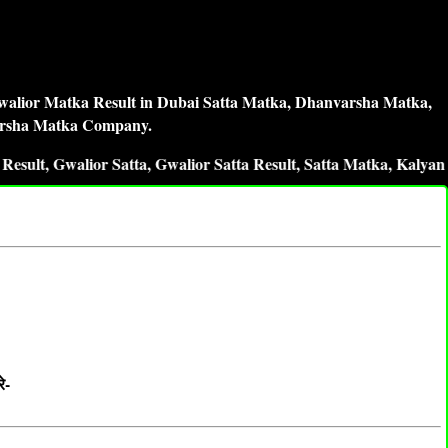
walior Matka Result in Dubai Satta Matka, Dhanvarsha Matka,
varsha Matka Company.
walior Satta, Gwalior Satta Result, Satta Matka, Kalyan Matka
े-