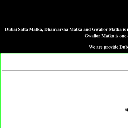
Dubai Satta Matka, Dhanvarsha Matka and Gwalior Matka is m
Gwalior Matka is one
We are provide Dubai Satta
ध