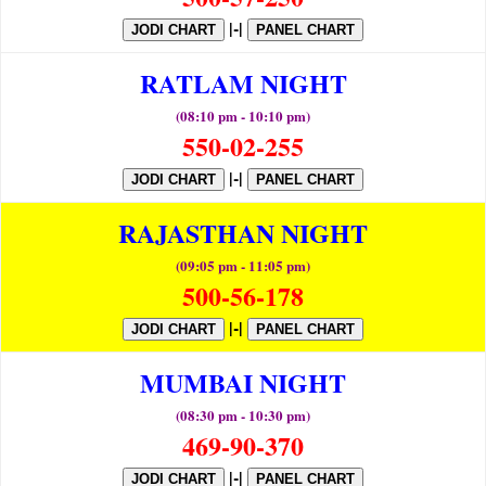
|-|
JODI CHART
PANEL CHART
RATLAM NIGHT
(08:10 pm - 10:10 pm)
550-02-255
|-|
JODI CHART
PANEL CHART
RAJASTHAN NIGHT
(09:05 pm - 11:05 pm)
500-56-178
|-|
JODI CHART
PANEL CHART
MUMBAI NIGHT
(08:30 pm - 10:30 pm)
469-90-370
|-|
JODI CHART
PANEL CHART