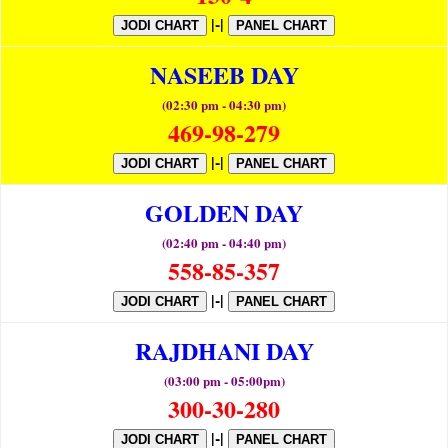
|-|
JODI CHART
PANEL CHART
NASEEB DAY
(02:30 pm - 04:30 pm)
469-98-279
|-|
JODI CHART
PANEL CHART
GOLDEN DAY
(02:40 pm - 04:40 pm)
558-85-357
|-|
JODI CHART
PANEL CHART
RAJDHANI DAY
(03:00 pm - 05:00pm)
300-30-280
|-|
JODI CHART
PANEL CHART