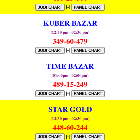
|-|
JODI CHART
PANEL CHART
KUBER BAZAR
(12:30 pm - 02:30 pm)
349-60-479
|-|
JODI CHART
PANEL CHART
TIME BAZAR
(01:00pm - 02:00pm)
489-15-249
|-|
JODI CHART
PANEL CHART
STAR GOLD
(12:30 pm - 02:30 pm)
448-60-244
|-|
JODI CHART
PANEL CHART