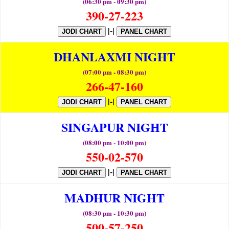
(06:30 pm - 09:30 pm)
390-27-223
|-|
JODI CHART
PANEL CHART
DHANLAXMI NIGHT
(07:00 pm - 08:30 pm)
266-47-160
|-|
JODI CHART
PANEL CHART
SINGAPUR NIGHT
(08:00 pm - 10:00 pm)
550-02-570
|-|
JODI CHART
PANEL CHART
MADHUR NIGHT
(08:30 pm - 10:30 pm)
500-57-250