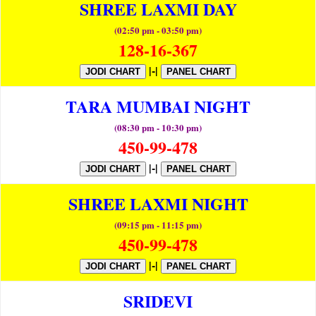
SHREE LAXMI DAY
(02:50 pm - 03:50 pm)
128-16-367
|-|
JODI CHART
PANEL CHART
TARA MUMBAI NIGHT
(08:30 pm - 10:30 pm)
450-99-478
|-|
JODI CHART
PANEL CHART
SHREE LAXMI NIGHT
(09:15 pm - 11:15 pm)
450-99-478
|-|
JODI CHART
PANEL CHART
SRIDEVI