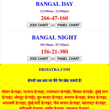
BANGAL DAY
(11:00am - 12:00pm)
266-47-160
|-|
JODI CHART
PANEL CHART
BANGAL NIGHT
(06:30pm - 07:30pm)
156-21-380
|-|
JODI CHART
PANEL CHART
DKMATKA.COM
दोस्तों अब आप घर बैठे गेम खेल सकते है!
जोकर डे/नाइट, नटराज डे/नाइट, राजस्थान डे/नाईट, शिमला डे/नाईट, मुंबई रतन
डे/नाइट, जोधपुर डे/नाईट, शुभ बाजार डे/नाइट, धनराज डे/नाइट, बंगाल डे/नाइट,
धनलक्ष्मी डे/नाइट, मुंबई वर्ली डे/नाइट, गोवा बाजार डे/नाइट, महाराष्ट्र डे/नाइट,
श्रीलक्ष्मी डे/नाइट, नसीब डे/नाइट, महाकाल डे/नाइट,