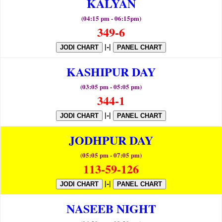
KALYAN
(04:15 pm - 06:15pm)
349-6
|-|
JODI CHART
PANEL CHART
KASHIPUR DAY
(03:05 pm - 05:05 pm)
344-1
|-|
JODI CHART
PANEL CHART
JODHPUR DAY
(05:05 pm - 07:05 pm)
113-59-126
|-|
JODI CHART
PANEL CHART
NASEEB NIGHT