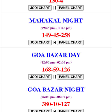
130-4
|-|
JODI CHART
PANEL CHART
MAHAKAL NIGHT
(09:45 pm - 11:45 pm)
149-45-258
|-|
JODI CHART
PANEL CHART
GOA BAZAR DAY
(12:00 pm - 02:00 pm)
168-59-126
|-|
JODI CHART
PANEL CHART
GOA BAZAR NIGHT
(06:00 pm - 08:00 pm)
380-10-127
|-|
JODI CHART
PANEL CHART