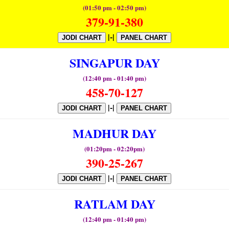
(01:50 pm - 02:50 pm)
379-91-380
|-|
JODI CHART
PANEL CHART
SINGAPUR DAY
(12:40 pm - 01:40 pm)
458-70-127
|-|
JODI CHART
PANEL CHART
MADHUR DAY
(01:20pm - 02:20pm)
390-25-267
|-|
JODI CHART
PANEL CHART
RATLAM DAY
(12:40 pm - 01:40 pm)