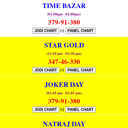
TIME BAZAR
(01:00pm - 02:00pm)
379-91-380
|-|
JODI CHART
PANEL CHART
STAR GOLD
(12:30 pm - 02:30 pm)
347-46-330
|-|
JODI CHART
PANEL CHART
JOKER DAY
(01:45 pm - 02:45 pm)
379-91-380
|-|
JODI CHART
PANEL CHART
NATRAJ DAY