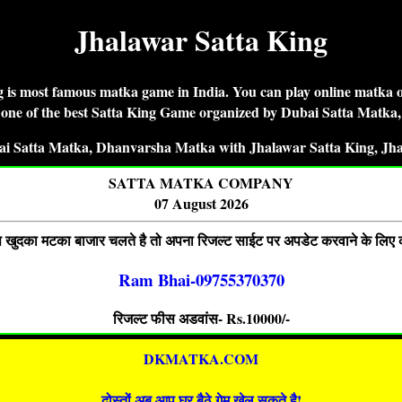
Jhalawar Satta King
is most famous matka game in India. You can play online matka o
s one of the best Satta King Game organized by Dubai Satta Mat
Matka, Dhanvarsha Matka with Jhalawar Satta King, Jhalawar Resul
SATTA MATKA COMPANY
07 August 2026
खुदका मटका बाजार चलते है तो अपना रिजल्ट साईट पर अपडेट करवाने के लिए 
Ram Bhai-09755370370
रिजल्ट फीस अडवांस- Rs.10000/-
DKMATKA.COM
दोस्तों अब आप घर बैठे गेम खेल सकते है!