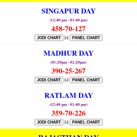
SINGAPUR DAY
(12:40 pm - 01:40 pm)
458-70-127
|-|
JODI CHART
PANEL CHART
MADHUR DAY
(01:20pm - 02:20pm)
390-25-267
|-|
JODI CHART
PANEL CHART
RATLAM DAY
(12:40 pm - 01:40 pm)
359-70-226
|-|
JODI CHART
PANEL CHART