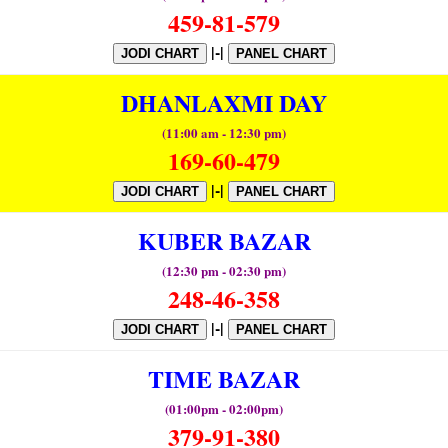
459-81-579
|-|
JODI CHART
PANEL CHART
DHANLAXMI DAY
(11:00 am - 12:30 pm)
169-60-479
|-|
JODI CHART
PANEL CHART
KUBER BAZAR
(12:30 pm - 02:30 pm)
248-46-358
|-|
JODI CHART
PANEL CHART
TIME BAZAR
(01:00pm - 02:00pm)
379-91-380