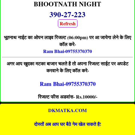
BHOOTNATH NIGHT
390-27-223
Refresh
भूतनाथ नाईट का ओपन लाइव रिजल्ट (06:00pm) पर आ जायेगा लेने के लिए
कॉल करे-
Ram Bhai-09755370370
अगर आप खुदका मटका बाजार चलते है तो अपना रिजल्ट साईट पर अपडेट
करवाने के लिए कॉल करे-
Ram Bhai-09755370370
रिजल्ट फीस अडवांस- Rs.10000/-
DKMATKA.COM
दोस्तों अब आप घर बैठे गेम खेल सकते है!