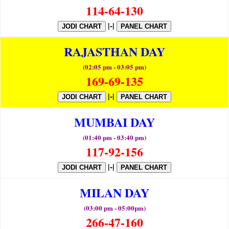
114-64-130
|-|
JODI CHART
PANEL CHART
RAJASTHAN DAY
(02:05 pm - 03:05 pm)
169-69-135
|-|
JODI CHART
PANEL CHART
MUMBAI DAY
(01:40 pm - 03:40 pm)
117-92-156
|-|
JODI CHART
PANEL CHART
MILAN DAY
(03:00 pm - 05:00pm)
266-47-160