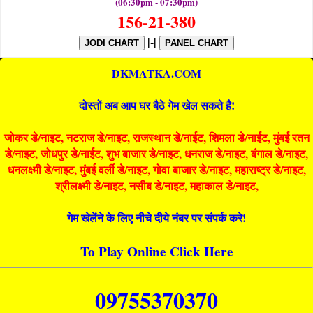
(06:30pm - 07:30pm)
156-21-380
|-|
JODI CHART
PANEL CHART
DKMATKA.COM
दोस्तों अब आप घर बैठे गेम खेल सकते है!
जोकर डे/नाइट, नटराज डे/नाइट, राजस्थान डे/नाईट, शिमला डे/नाईट, मुंबई रतन
डे/नाइट, जोधपुर डे/नाईट, शुभ बाजार डे/नाइट, धनराज डे/नाइट, बंगाल डे/नाइट,
धनलक्ष्मी डे/नाइट, मुंबई वर्ली डे/नाइट, गोवा बाजार डे/नाइट, महाराष्ट्र डे/नाइट,
श्रीलक्ष्मी डे/नाइट, नसीब डे/नाइट, महाकाल डे/नाइट,
गेम खेलेंने के लिए नीचे दीये नंबर पर संपर्क करे!
To Play Online Click Here
09755370370