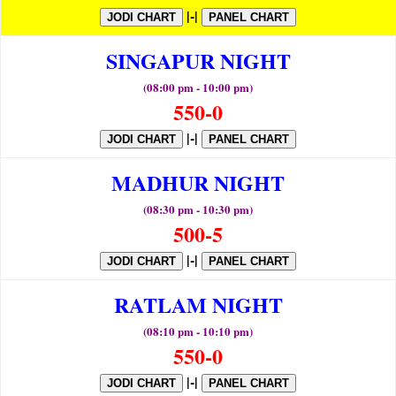
|-|
JODI CHART
PANEL CHART
SINGAPUR NIGHT
(08:00 pm - 10:00 pm)
550-0
|-|
JODI CHART
PANEL CHART
MADHUR NIGHT
(08:30 pm - 10:30 pm)
500-5
|-|
JODI CHART
PANEL CHART
RATLAM NIGHT
(08:10 pm - 10:10 pm)
550-0
|-|
JODI CHART
PANEL CHART