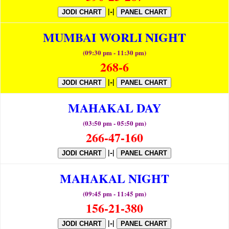
|-|
JODI CHART
PANEL CHART
MUMBAI WORLI NIGHT
(09:30 pm - 11:30 pm)
268-6
|-|
JODI CHART
PANEL CHART
MAHAKAL DAY
(03:50 pm - 05:50 pm)
266-47-160
|-|
JODI CHART
PANEL CHART
MAHAKAL NIGHT
(09:45 pm - 11:45 pm)
156-21-380
|-|
JODI CHART
PANEL CHART