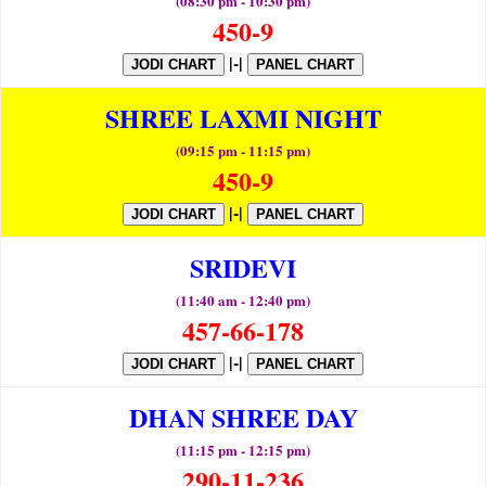
(08:30 pm - 10:30 pm)
450-9
|-|
JODI CHART
PANEL CHART
SHREE LAXMI NIGHT
(09:15 pm - 11:15 pm)
450-9
|-|
JODI CHART
PANEL CHART
SRIDEVI
(11:40 am - 12:40 pm)
457-66-178
|-|
JODI CHART
PANEL CHART
DHAN SHREE DAY
(11:15 pm - 12:15 pm)
290-11-236