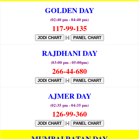
GOLDEN DAY
(02:40 pm - 04:40 pm)
117-99-135
|-|
JODI CHART
PANEL CHART
RAJDHANI DAY
(03:00 pm - 05:00pm)
266-44-680
|-|
JODI CHART
PANEL CHART
AJMER DAY
(02:35 pm - 04:35 pm)
126-99-360
|-|
JODI CHART
PANEL CHART
MUMBAI RATAN DAY