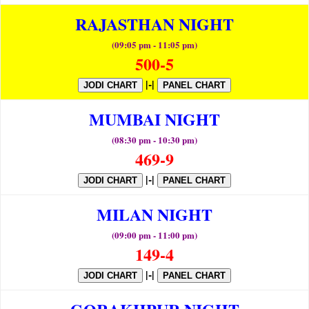
RAJASTHAN NIGHT
(09:05 pm - 11:05 pm)
500-5
|-|
JODI CHART
PANEL CHART
MUMBAI NIGHT
(08:30 pm - 10:30 pm)
469-9
|-|
JODI CHART
PANEL CHART
MILAN NIGHT
(09:00 pm - 11:00 pm)
149-4
|-|
JODI CHART
PANEL CHART