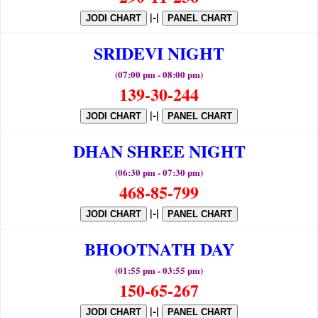
|-|
JODI CHART
PANEL CHART
SRIDEVI NIGHT
(07:00 pm - 08:00 pm)
139-30-244
|-|
JODI CHART
PANEL CHART
DHAN SHREE NIGHT
(06:30 pm - 07:30 pm)
468-85-799
|-|
JODI CHART
PANEL CHART
BHOOTNATH DAY
(01:55 pm - 03:55 pm)
150-65-267
|-|
JODI CHART
PANEL CHART