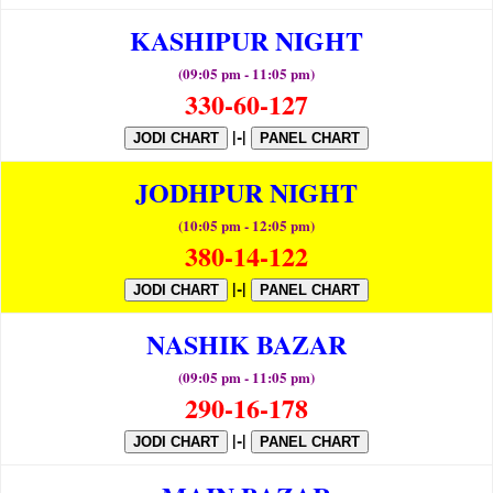
KASHIPUR NIGHT
(09:05 pm - 11:05 pm)
330-60-127
|-|
JODI CHART
PANEL CHART
JODHPUR NIGHT
(10:05 pm - 12:05 pm)
380-14-122
|-|
JODI CHART
PANEL CHART
NASHIK BAZAR
(09:05 pm - 11:05 pm)
290-16-178
|-|
JODI CHART
PANEL CHART