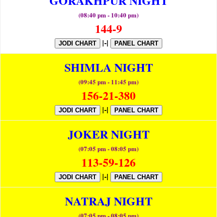
GORAKHPUR NIGHT
(08:40 pm - 10:40 pm)
144-9
|-|
JODI CHART
PANEL CHART
SHIMLA NIGHT
(09:45 pm - 11:45 pm)
156-21-380
|-|
JODI CHART
PANEL CHART
JOKER NIGHT
(07:05 pm - 08:05 pm)
113-59-126
|-|
JODI CHART
PANEL CHART
NATRAJ NIGHT
(07:05 pm - 08:05 pm)