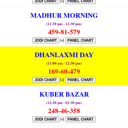
|-|
JODI CHART
PANEL CHART
MADHUR MORNING
(11:30 pm - 12:30 pm)
459-81-579
|-|
JODI CHART
PANEL CHART
DHANLAXMI DAY
(11:00 am - 12:30 pm)
169-60-479
|-|
JODI CHART
PANEL CHART
KUBER BAZAR
(12:30 pm - 02:30 pm)
248-46-358
|-|
JODI CHART
PANEL CHART