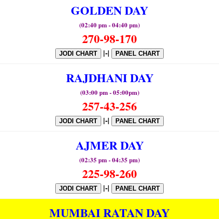
GOLDEN DAY
(02:40 pm - 04:40 pm)
270-98-170
|-|
JODI CHART
PANEL CHART
RAJDHANI DAY
(03:00 pm - 05:00pm)
257-43-256
|-|
JODI CHART
PANEL CHART
AJMER DAY
(02:35 pm - 04:35 pm)
225-98-260
|-|
JODI CHART
PANEL CHART
MUMBAI RATAN DAY