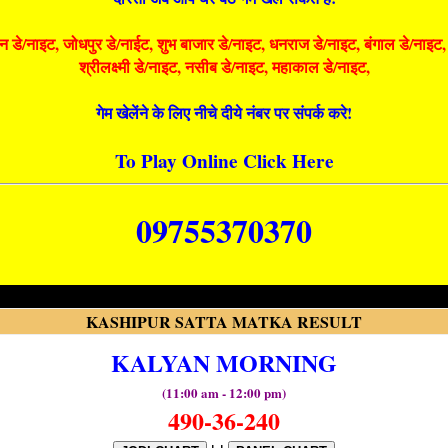
े/नाइट, जोधपुर डे/नाईट, शुभ बाजार डे/नाइट, धनराज डे/नाइट, बंगाल डे/नाइट, धनलक्
श्रीलक्ष्मी डे/नाइट, नसीब डे/नाइट, महाकाल डे/नाइट,
गेम खेलेंने के लिए नीचे दीये नंबर पर संपर्क करे!
To Play Online Click Here
09755370370
KASHIPUR SATTA MATKA RESULT
KALYAN MORNING
(11:00 am - 12:00 pm)
490-36-240