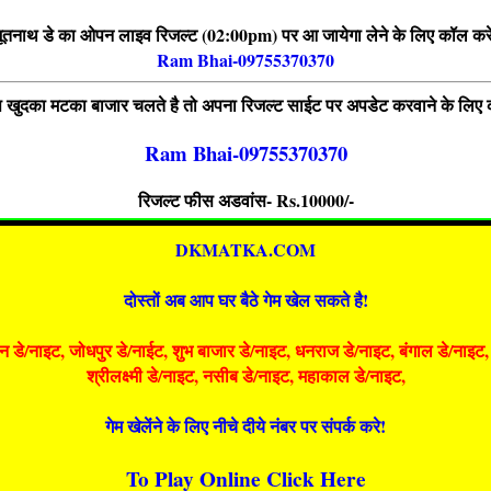
ूतनाथ डे का ओपन लाइव रिजल्ट (02:00pm) पर आ जायेगा लेने के लिए कॉल कर
Ram Bhai-09755370370
खुदका मटका बाजार चलते है तो अपना रिजल्ट साईट पर अपडेट करवाने के लिए 
Ram Bhai-09755370370
रिजल्ट फीस अडवांस- Rs.10000/-
DKMATKA.COM
दोस्तों अब आप घर बैठे गेम खेल सकते है!
े/नाइट, जोधपुर डे/नाईट, शुभ बाजार डे/नाइट, धनराज डे/नाइट, बंगाल डे/नाइट, धनलक्
श्रीलक्ष्मी डे/नाइट, नसीब डे/नाइट, महाकाल डे/नाइट,
गेम खेलेंने के लिए नीचे दीये नंबर पर संपर्क करे!
To Play Online Click Here