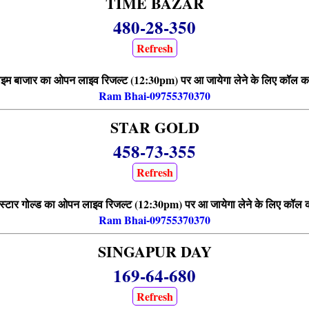
TIME BAZAR
480-28-350
Refresh
ाइम बाजार का ओपन लाइव रिजल्ट (12:30pm) पर आ जायेगा लेने के लिए कॉल कर
Ram Bhai-09755370370
STAR GOLD
458-73-355
Refresh
्टार गोल्ड का ओपन लाइव रिजल्ट (12:30pm) पर आ जायेगा लेने के लिए कॉल क
Ram Bhai-09755370370
SINGAPUR DAY
169-64-680
Refresh