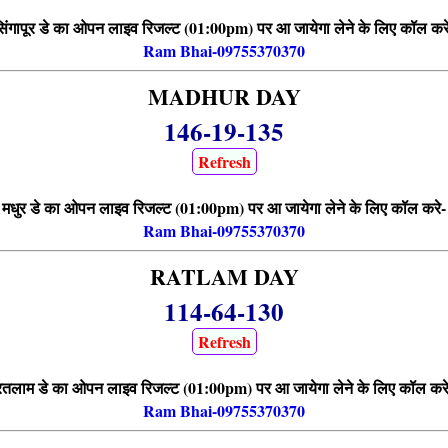
िंगापूर डे का ओपन लाइव रिजल्ट (01:00pm) पर आ जायेगा लेने के लिए कॉल कर
Ram Bhai-09755370370
MADHUR DAY
146-19-135
Refresh
मधुर डे का ओपन लाइव रिजल्ट (01:00pm) पर आ जायेगा लेने के लिए कॉल करे-
Ram Bhai-09755370370
RATLAM DAY
114-64-130
Refresh
रतलाम डे का ओपन लाइव रिजल्ट (01:00pm) पर आ जायेगा लेने के लिए कॉल करे
Ram Bhai-09755370370