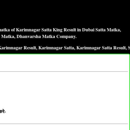
atka of Karimnagar Satta King Result in Dubai Satta Matka,
tta Matka, Dhanvarsha Matka Company.
 Result, Karimnagar Satta, Karimnagar Satta Result, Satta Kin
रे-