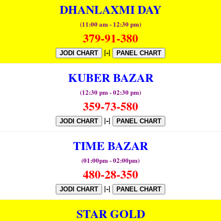
DHANLAXMI DAY
(11:00 am - 12:30 pm)
379-91-380
|-|
JODI CHART
PANEL CHART
KUBER BAZAR
(12:30 pm - 02:30 pm)
359-73-580
|-|
JODI CHART
PANEL CHART
TIME BAZAR
(01:00pm - 02:00pm)
480-28-350
|-|
JODI CHART
PANEL CHART
STAR GOLD