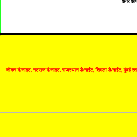
अगर आप 
जोकर डे/नाइट, नटराज डे/नाइट, राजस्थान डे/नाईट, शिमला डे/नाईट, मुंबई रतन ड