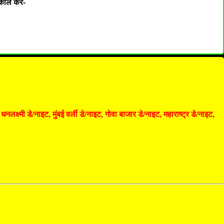
कॉल करे-
ष्मी डे/नाइट, मुंबई वर्ली डे/नाइट, गोवा बाजार डे/नाइट, महाराष्ट्र डे/नाइट,