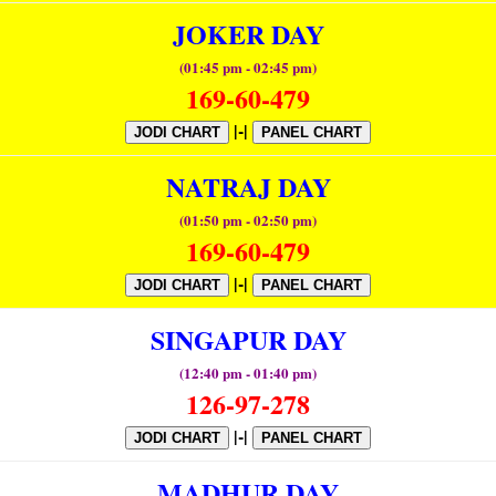
JOKER DAY
(01:45 pm - 02:45 pm)
169-60-479
|-|
JODI CHART
PANEL CHART
NATRAJ DAY
(01:50 pm - 02:50 pm)
169-60-479
|-|
JODI CHART
PANEL CHART
SINGAPUR DAY
(12:40 pm - 01:40 pm)
126-97-278
|-|
JODI CHART
PANEL CHART
MADHUR DAY