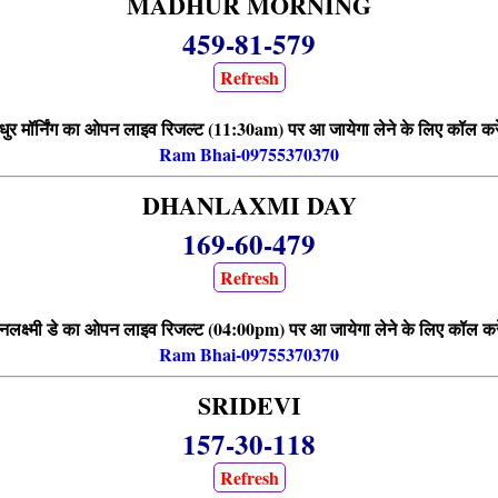
MADHUR MORNING
459-81-579
Refresh
धुर मॉर्निंग का ओपन लाइव रिजल्ट (11:30am) पर आ जायेगा लेने के लिए कॉल कर
Ram Bhai-09755370370
DHANLAXMI DAY
169-60-479
Refresh
नलक्ष्मी डे का ओपन लाइव रिजल्ट (04:00pm) पर आ जायेगा लेने के लिए कॉल कर
Ram Bhai-09755370370
SRIDEVI
157-30-118
Refresh