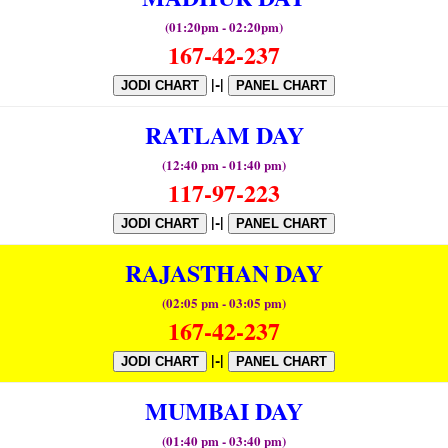
(01:20pm - 02:20pm)
167-42-237
|-|
JODI CHART
PANEL CHART
RATLAM DAY
(12:40 pm - 01:40 pm)
117-97-223
|-|
JODI CHART
PANEL CHART
RAJASTHAN DAY
(02:05 pm - 03:05 pm)
167-42-237
|-|
JODI CHART
PANEL CHART
MUMBAI DAY
(01:40 pm - 03:40 pm)