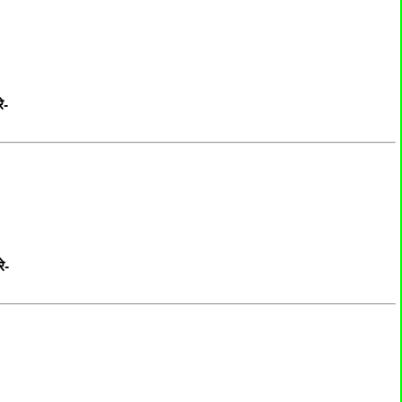
े-
े-