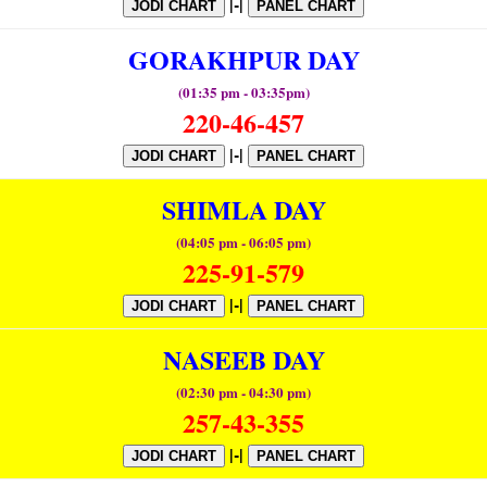
|-|
JODI CHART
PANEL CHART
GORAKHPUR DAY
(01:35 pm - 03:35pm)
220-46-457
|-|
JODI CHART
PANEL CHART
SHIMLA DAY
(04:05 pm - 06:05 pm)
225-91-579
|-|
JODI CHART
PANEL CHART
NASEEB DAY
(02:30 pm - 04:30 pm)
257-43-355
|-|
JODI CHART
PANEL CHART