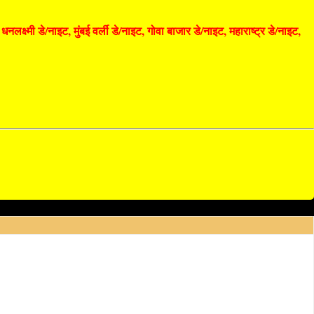
ष्मी डे/नाइट, मुंबई वर्ली डे/नाइट, गोवा बाजार डे/नाइट, महाराष्ट्र डे/नाइट,