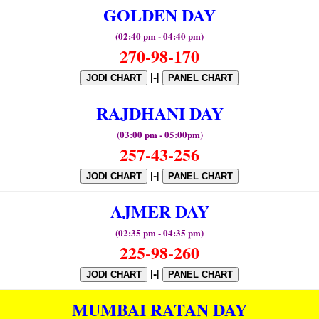
GOLDEN DAY
(02:40 pm - 04:40 pm)
270-98-170
|-|
JODI CHART
PANEL CHART
RAJDHANI DAY
(03:00 pm - 05:00pm)
257-43-256
|-|
JODI CHART
PANEL CHART
AJMER DAY
(02:35 pm - 04:35 pm)
225-98-260
|-|
JODI CHART
PANEL CHART
MUMBAI RATAN DAY