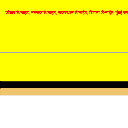
जोकर डे/नाइट, नटराज डे/नाइट, राजस्थान डे/नाईट, शिमला डे/नाईट, मुंबई रतन ड