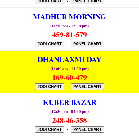
|-|
JODI CHART
PANEL CHART
MADHUR MORNING
(11:30 pm - 12:30 pm)
459-81-579
|-|
JODI CHART
PANEL CHART
DHANLAXMI DAY
(11:00 am - 12:30 pm)
169-60-479
|-|
JODI CHART
PANEL CHART
KUBER BAZAR
(12:30 pm - 02:30 pm)
248-46-358
|-|
JODI CHART
PANEL CHART