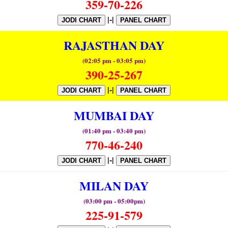
359-70-226
|-|
JODI CHART
PANEL CHART
RAJASTHAN DAY
(02:05 pm - 03:05 pm)
390-25-267
|-|
JODI CHART
PANEL CHART
MUMBAI DAY
(01:40 pm - 03:40 pm)
770-46-240
|-|
JODI CHART
PANEL CHART
MILAN DAY
(03:00 pm - 05:00pm)
225-91-579