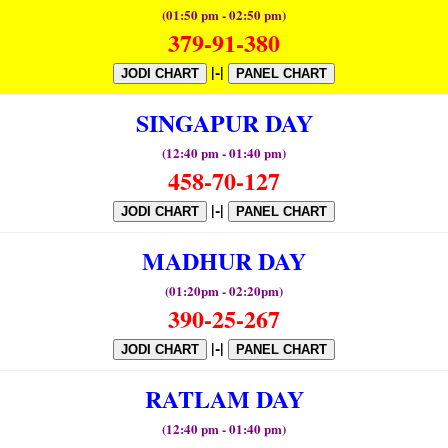
(01:50 pm - 02:50 pm)
379-91-380
|-|
JODI CHART
PANEL CHART
SINGAPUR DAY
(12:40 pm - 01:40 pm)
458-70-127
|-|
JODI CHART
PANEL CHART
MADHUR DAY
(01:20pm - 02:20pm)
390-25-267
|-|
JODI CHART
PANEL CHART
RATLAM DAY
(12:40 pm - 01:40 pm)