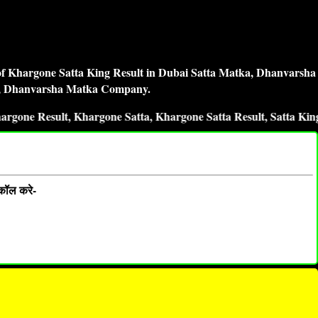
of Khargone Satta King Result in Dubai Satta Matka, Dhanvarsha
ka, Dhanvarsha Matka Company.
ult, Khargone Satta, Khargone Satta Result, Satta King 786, Ka
कॉल करे-