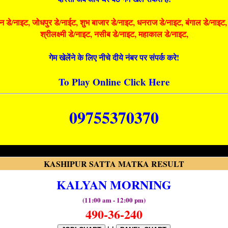
े/नाइट, जोधपुर डे/नाईट, शुभ बाजार डे/नाइट, धनराज डे/नाइट, बंगाल डे/नाइट, धनलक्
श्रीलक्ष्मी डे/नाइट, नसीब डे/नाइट, महाकाल डे/नाइट,
गेम खेलेंने के लिए नीचे दीये नंबर पर संपर्क करे!
To Play Online Click Here
09755370370
KASHIPUR SATTA MATKA RESULT
KALYAN MORNING
(11:00 am - 12:00 pm)
490-36-240