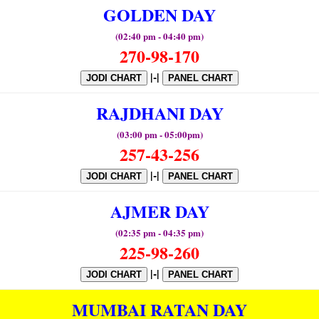
GOLDEN DAY
(02:40 pm - 04:40 pm)
270-98-170
|-|
JODI CHART
PANEL CHART
RAJDHANI DAY
(03:00 pm - 05:00pm)
257-43-256
|-|
JODI CHART
PANEL CHART
AJMER DAY
(02:35 pm - 04:35 pm)
225-98-260
|-|
JODI CHART
PANEL CHART
MUMBAI RATAN DAY