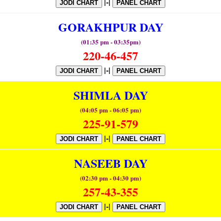
|-|
JODI CHART
PANEL CHART
GORAKHPUR DAY
(01:35 pm - 03:35pm)
220-46-457
|-|
JODI CHART
PANEL CHART
SHIMLA DAY
(04:05 pm - 06:05 pm)
225-91-579
|-|
JODI CHART
PANEL CHART
NASEEB DAY
(02:30 pm - 04:30 pm)
257-43-355
|-|
JODI CHART
PANEL CHART