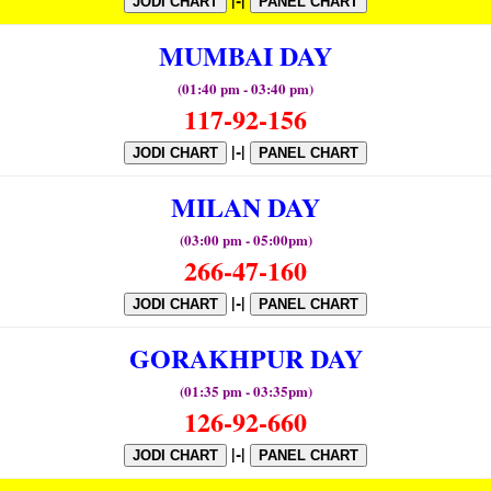
JODI CHART
PANEL CHART
MUMBAI DAY
(01:40 pm - 03:40 pm)
117-92-156
|-|
JODI CHART
PANEL CHART
MILAN DAY
(03:00 pm - 05:00pm)
266-47-160
|-|
JODI CHART
PANEL CHART
GORAKHPUR DAY
(01:35 pm - 03:35pm)
126-92-660
|-|
JODI CHART
PANEL CHART