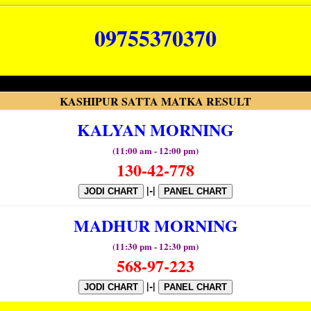
09755370370
KASHIPUR SATTA MATKA RESULT
KALYAN MORNING
(11:00 am - 12:00 pm)
130-42-778
|-|
JODI CHART
PANEL CHART
MADHUR MORNING
(11:30 pm - 12:30 pm)
568-97-223
|-|
JODI CHART
PANEL CHART