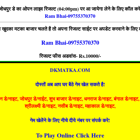
जोधपुर डे का ओपन लाइव रिजल्ट (04:00pm) पर आ जायेगा लेने के लिए कॉल करे
Ram Bhai-09755370370
खुदका मटका बाजार चलते है तो अपना रिजल्ट साईट पर अपडेट करवाने के लिए 
Ram Bhai-09755370370
रिजल्ट फीस अडवांस- Rs.10000/-
DKMATKA.COM
दोस्तों अब आप घर बैठे गेम खेल सकते है!
े/नाइट, जोधपुर डे/नाईट, शुभ बाजार डे/नाइट, धनराज डे/नाइट, बंगाल डे/नाइट, धनलक्
श्रीलक्ष्मी डे/नाइट, नसीब डे/नाइट, महाकाल डे/नाइट,
गेम खेलेंने के लिए नीचे दीये नंबर पर संपर्क करे!
To Play Online Click Here