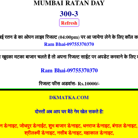
MUMBAI RATAN DAY
300-3
Refresh
ुंबई रतन डे का ओपन लाइव रिजल्ट (04:00pm) पर आ जायेगा लेने के लिए कॉल कर
Ram Bhai-09755370370
खुदका मटका बाजार चलते है तो अपना रिजल्ट साईट पर अपडेट करवाने के लिए 
Ram Bhai-09755370370
रिजल्ट फीस अडवांस- Rs.10000/-
DKMATKA.COM
दोस्तों अब आप घर बैठे गेम खेल सकते है!
े/नाइट, जोधपुर डे/नाईट, शुभ बाजार डे/नाइट, धनराज डे/नाइट, बंगाल डे/नाइट, धनलक्
श्रीलक्ष्मी डे/नाइट, नसीब डे/नाइट, महाकाल डे/नाइट,