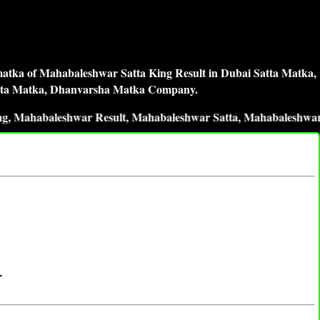
atka of Mahabaleshwar Satta King Result in Dubai Satta Matka,
Satta Matka, Dhanvarsha Matka Company.
leshwar Result, Mahabaleshwar Satta, Mahabaleshwar Satta Res
-