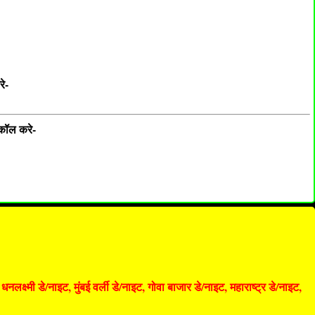
े-
कॉल करे-
ष्मी डे/नाइट, मुंबई वर्ली डे/नाइट, गोवा बाजार डे/नाइट, महाराष्ट्र डे/नाइट,