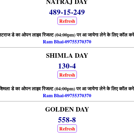
NATRAJ DAY
489-15-249
Refresh
नटराज डे का ओपन लाइव रिजल्ट (04:00pm) पर आ जायेगा लेने के लिए कॉल करे
Ram Bhai-09755370370
SHIMLA DAY
130-4
Refresh
शिमला डे का ओपन लाइव रिजल्ट (04:00pm) पर आ जायेगा लेने के लिए कॉल करे
Ram Bhai-09755370370
GOLDEN DAY
558-8
Refresh