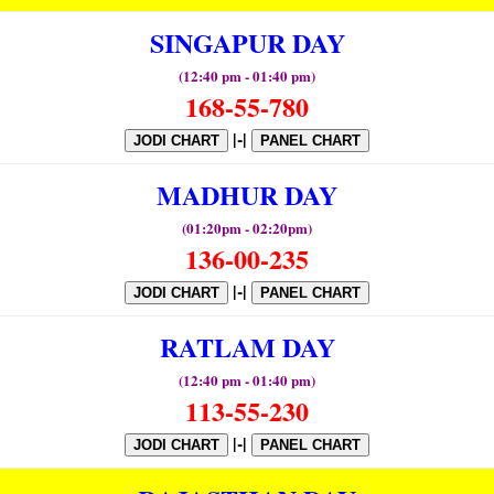
SINGAPUR DAY
(12:40 pm - 01:40 pm)
168-55-780
|-|
JODI CHART
PANEL CHART
MADHUR DAY
(01:20pm - 02:20pm)
136-00-235
|-|
JODI CHART
PANEL CHART
RATLAM DAY
(12:40 pm - 01:40 pm)
113-55-230
|-|
JODI CHART
PANEL CHART