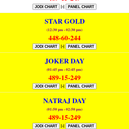
|-|
JODI CHART
PANEL CHART
STAR GOLD
(12:30 pm - 02:30 pm)
448-60-244
|-|
JODI CHART
PANEL CHART
JOKER DAY
(01:45 pm - 02:45 pm)
489-15-249
|-|
JODI CHART
PANEL CHART
NATRAJ DAY
(01:50 pm - 02:50 pm)
489-15-249
|-|
JODI CHART
PANEL CHART