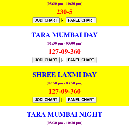
(08:30 pm - 10:30 pm)
230-5
|-|
JODI CHART
PANEL CHART
TARA MUMBAI DAY
(01:30 pm - 03:00 pm)
127-09-360
|-|
JODI CHART
PANEL CHART
SHREE LAXMI DAY
(02:50 pm - 03:50 pm)
127-09-360
|-|
JODI CHART
PANEL CHART
TARA MUMBAI NIGHT
(08:30 pm - 10:30 pm)