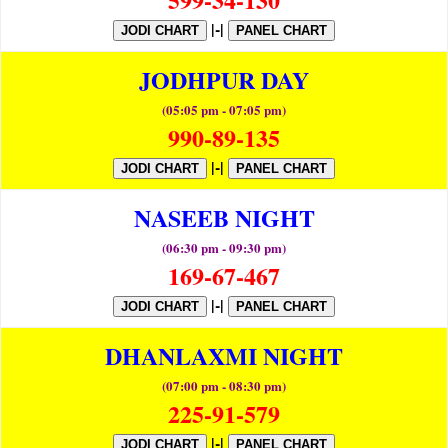
|-|
JODI CHART
PANEL CHART
JODHPUR DAY
(05:05 pm - 07:05 pm)
990-89-135
|-|
JODI CHART
PANEL CHART
NASEEB NIGHT
(06:30 pm - 09:30 pm)
169-67-467
|-|
JODI CHART
PANEL CHART
DHANLAXMI NIGHT
(07:00 pm - 08:30 pm)
225-91-579
|-|
JODI CHART
PANEL CHART