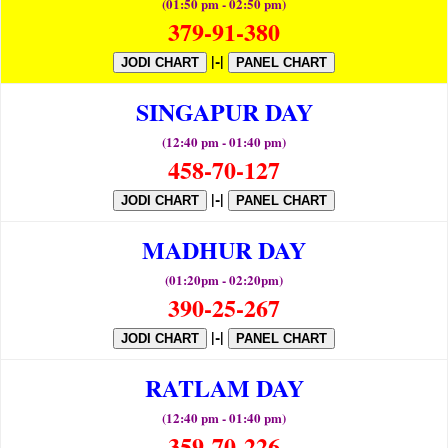
(01:50 pm - 02:50 pm)
379-91-380
|-|
JODI CHART
PANEL CHART
SINGAPUR DAY
(12:40 pm - 01:40 pm)
458-70-127
|-|
JODI CHART
PANEL CHART
MADHUR DAY
(01:20pm - 02:20pm)
390-25-267
|-|
JODI CHART
PANEL CHART
RATLAM DAY
(12:40 pm - 01:40 pm)
359-70-226