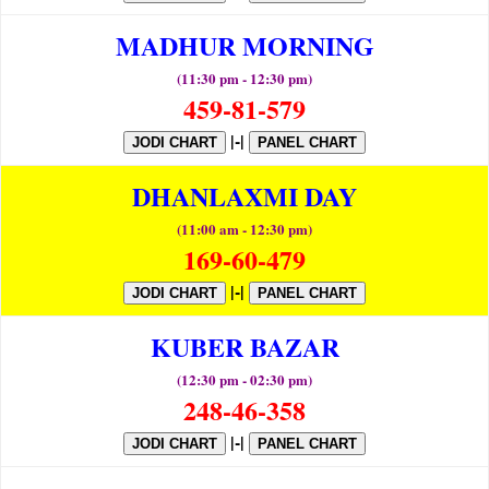
MADHUR MORNING
(11:30 pm - 12:30 pm)
459-81-579
|-|
JODI CHART
PANEL CHART
DHANLAXMI DAY
(11:00 am - 12:30 pm)
169-60-479
|-|
JODI CHART
PANEL CHART
KUBER BAZAR
(12:30 pm - 02:30 pm)
248-46-358
|-|
JODI CHART
PANEL CHART