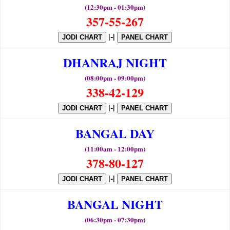
(12:30pm - 01:30pm)
357-55-267
|-|
JODI CHART
PANEL CHART
DHANRAJ NIGHT
(08:00pm - 09:00pm)
338-42-129
|-|
JODI CHART
PANEL CHART
BANGAL DAY
(11:00am - 12:00pm)
378-80-127
|-|
JODI CHART
PANEL CHART
BANGAL NIGHT
(06:30pm - 07:30pm)