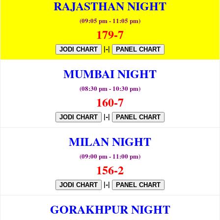
RAJASTHAN NIGHT
(09:05 pm - 11:05 pm)
179-7
|-|
JODI CHART
PANEL CHART
MUMBAI NIGHT
(08:30 pm - 10:30 pm)
160-7
|-|
JODI CHART
PANEL CHART
MILAN NIGHT
(09:00 pm - 11:00 pm)
156-2
|-|
JODI CHART
PANEL CHART
GORAKHPUR NIGHT