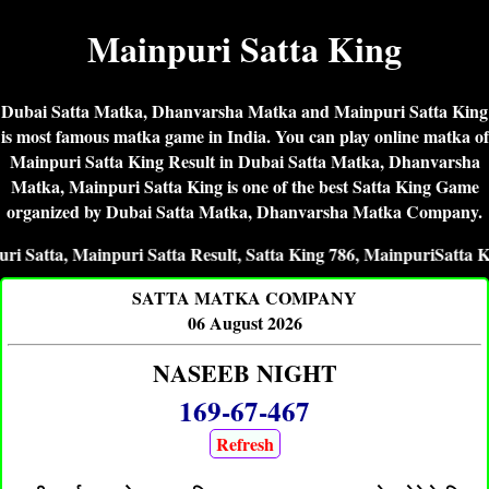
Mainpuri Satta King
Dubai Satta Matka, Dhanvarsha Matka and Mainpuri Satta King
is most famous matka game in India. You can play online matka of
Mainpuri Satta King Result in Dubai Satta Matka, Dhanvarsha
Matka, Mainpuri Satta King is one of the best Satta King Game
organized by Dubai Satta Matka, Dhanvarsha Matka Company.
Mainpuri Satta Result, Satta King 786, MainpuriSatta King, Main
SATTA MATKA COMPANY
06 August 2026
NASEEB NIGHT
169-67-467
Refresh