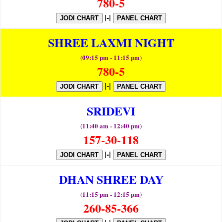
780-5
|-|
JODI CHART
PANEL CHART
SHREE LAXMI NIGHT
(09:15 pm - 11:15 pm)
780-5
|-|
JODI CHART
PANEL CHART
SRIDEVI
(11:40 am - 12:40 pm)
157-30-118
|-|
JODI CHART
PANEL CHART
DHAN SHREE DAY
(11:15 pm - 12:15 pm)
260-85-366