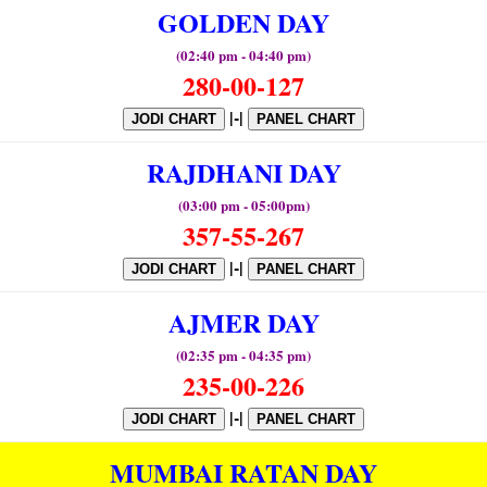
GOLDEN DAY
(02:40 pm - 04:40 pm)
280-00-127
|-|
JODI CHART
PANEL CHART
RAJDHANI DAY
(03:00 pm - 05:00pm)
357-55-267
|-|
JODI CHART
PANEL CHART
AJMER DAY
(02:35 pm - 04:35 pm)
235-00-226
|-|
JODI CHART
PANEL CHART
MUMBAI RATAN DAY