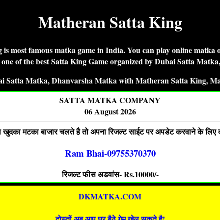
Matheran Satta King
s most famous matka game in India. You can play online matka 
s one of the best Satta King Game organized by Dubai Satta Mat
Matka, Dhanvarsha Matka with Matheran Satta King, Matheran Res
SATTA MATKA COMPANY
06 August 2026
खुदका मटका बाजार चलते है तो अपना रिजल्ट साईट पर अपडेट करवाने के लिए 
Ram Bhai-09755370370
रिजल्ट फीस अडवांस- Rs.10000/-
DKMATKA.COM
दोस्तों अब आप घर बैठे गेम खेल सकते है!