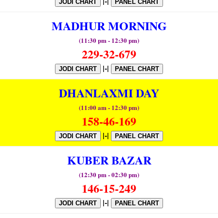
|-|
JODI CHART
PANEL CHART
MADHUR MORNING
(11:30 pm - 12:30 pm)
229-32-679
|-|
JODI CHART
PANEL CHART
DHANLAXMI DAY
(11:00 am - 12:30 pm)
158-46-169
|-|
JODI CHART
PANEL CHART
KUBER BAZAR
(12:30 pm - 02:30 pm)
146-15-249
|-|
JODI CHART
PANEL CHART