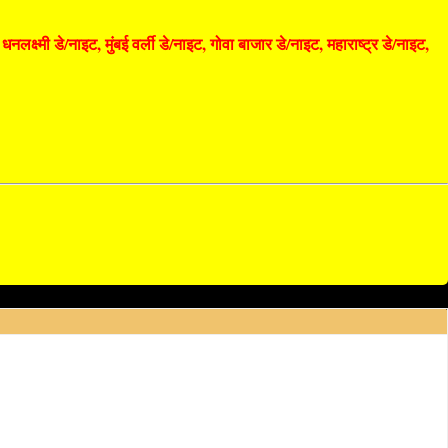
ष्मी डे/नाइट, मुंबई वर्ली डे/नाइट, गोवा बाजार डे/नाइट, महाराष्ट्र डे/नाइट,