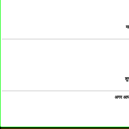
म
शु
अगर आप 