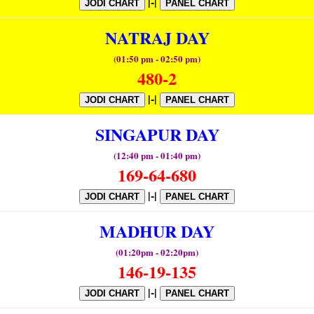
|-|
JODI CHART
PANEL CHART
NATRAJ DAY
(01:50 pm - 02:50 pm)
480-2
|-|
JODI CHART
PANEL CHART
SINGAPUR DAY
(12:40 pm - 01:40 pm)
169-64-680
|-|
JODI CHART
PANEL CHART
MADHUR DAY
(01:20pm - 02:20pm)
146-19-135
|-|
JODI CHART
PANEL CHART