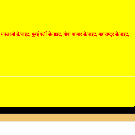
ष्मी डे/नाइट, मुंबई वर्ली डे/नाइट, गोवा बाजार डे/नाइट, महाराष्ट्र डे/नाइट,