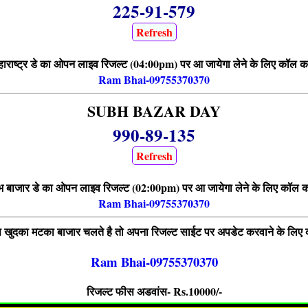
225-91-579
Refresh
हाराष्ट्र डे का ओपन लाइव रिजल्ट (04:00pm) पर आ जायेगा लेने के लिए कॉल कर
Ram Bhai-09755370370
SUBH BAZAR DAY
990-89-135
Refresh
भ बाजार डे का ओपन लाइव रिजल्ट (02:00pm) पर आ जायेगा लेने के लिए कॉल क
Ram Bhai-09755370370
खुदका मटका बाजार चलते है तो अपना रिजल्ट साईट पर अपडेट करवाने के लिए 
Ram Bhai-09755370370
रिजल्ट फीस अडवांस- Rs.10000/-