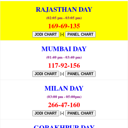
RAJASTHAN DAY
(02:05 pm - 03:05 pm)
169-69-135
|-|
JODI CHART
PANEL CHART
MUMBAI DAY
(01:40 pm - 03:40 pm)
117-92-156
|-|
JODI CHART
PANEL CHART
MILAN DAY
(03:00 pm - 05:00pm)
266-47-160
|-|
JODI CHART
PANEL CHART
GORAKHPUR DAY