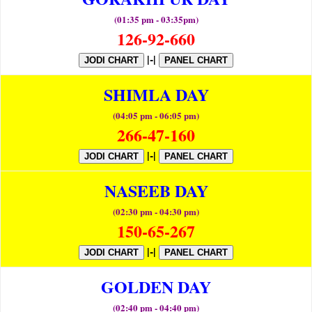
(01:35 pm - 03:35pm)
126-92-660
|-|
JODI CHART
PANEL CHART
SHIMLA DAY
(04:05 pm - 06:05 pm)
266-47-160
|-|
JODI CHART
PANEL CHART
NASEEB DAY
(02:30 pm - 04:30 pm)
150-65-267
|-|
JODI CHART
PANEL CHART
GOLDEN DAY
(02:40 pm - 04:40 pm)