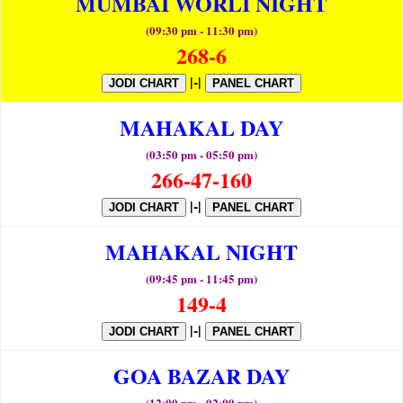
MUMBAI WORLI NIGHT
(09:30 pm - 11:30 pm)
268-6
|-|
JODI CHART
PANEL CHART
MAHAKAL DAY
(03:50 pm - 05:50 pm)
266-47-160
|-|
JODI CHART
PANEL CHART
MAHAKAL NIGHT
(09:45 pm - 11:45 pm)
149-4
|-|
JODI CHART
PANEL CHART
GOA BAZAR DAY
(12:00 pm - 02:00 pm)