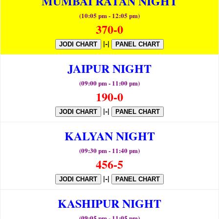
MUMBAI RATAN NIGHT
(10:05 pm - 12:05 pm)
370-0
|-|
JODI CHART
PANEL CHART
JAIPUR NIGHT
(09:00 pm - 11:00 pm)
190-0
|-|
JODI CHART
PANEL CHART
KALYAN NIGHT
(09:30 pm - 11:40 pm)
456-5
|-|
JODI CHART
PANEL CHART
KASHIPUR NIGHT
(09:05 pm - 11:05 pm)