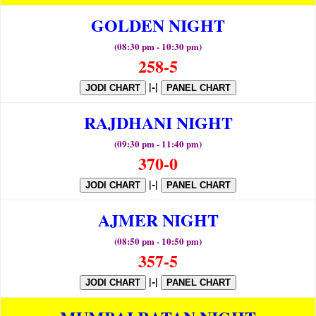
GOLDEN NIGHT
(08:30 pm - 10:30 pm)
258-5
|-|
JODI CHART
PANEL CHART
RAJDHANI NIGHT
(09:30 pm - 11:40 pm)
370-0
|-|
JODI CHART
PANEL CHART
AJMER NIGHT
(08:50 pm - 10:50 pm)
357-5
|-|
JODI CHART
PANEL CHART