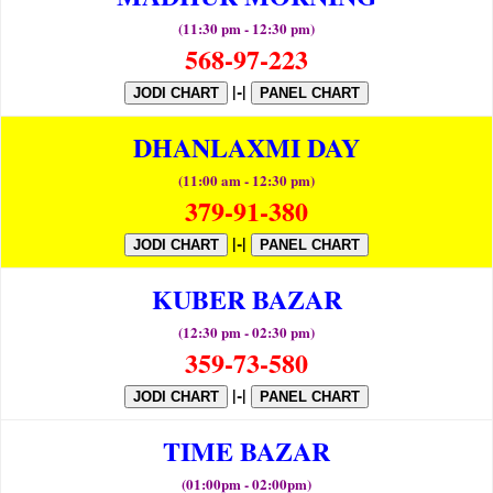
(11:30 pm - 12:30 pm)
568-97-223
|-|
JODI CHART
PANEL CHART
DHANLAXMI DAY
(11:00 am - 12:30 pm)
379-91-380
|-|
JODI CHART
PANEL CHART
KUBER BAZAR
(12:30 pm - 02:30 pm)
359-73-580
|-|
JODI CHART
PANEL CHART
TIME BAZAR
(01:00pm - 02:00pm)