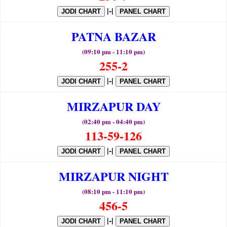
|-|
JODI CHART
PANEL CHART
PATNA BAZAR
(09:10 pm - 11:10 pm)
255-2
|-|
JODI CHART
PANEL CHART
MIRZAPUR DAY
(02:40 pm - 04:40 pm)
113-59-126
|-|
JODI CHART
PANEL CHART
MIRZAPUR NIGHT
(08:10 pm - 11:10 pm)
456-5
|-|
JODI CHART
PANEL CHART