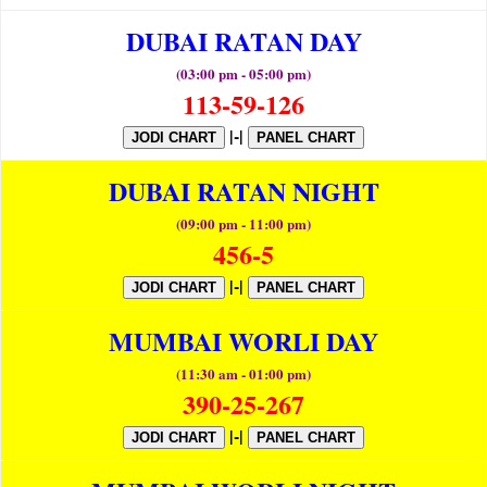
DUBAI RATAN DAY
(03:00 pm - 05:00 pm)
113-59-126
|-|
JODI CHART
PANEL CHART
DUBAI RATAN NIGHT
(09:00 pm - 11:00 pm)
456-5
|-|
JODI CHART
PANEL CHART
MUMBAI WORLI DAY
(11:30 am - 01:00 pm)
390-25-267
|-|
JODI CHART
PANEL CHART