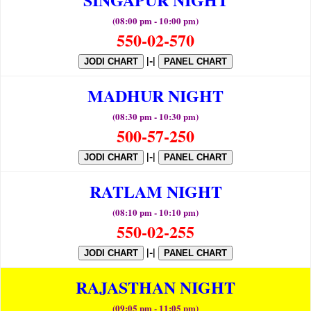
(08:00 pm - 10:00 pm)
550-02-570
|-|
JODI CHART
PANEL CHART
MADHUR NIGHT
(08:30 pm - 10:30 pm)
500-57-250
|-|
JODI CHART
PANEL CHART
RATLAM NIGHT
(08:10 pm - 10:10 pm)
550-02-255
|-|
JODI CHART
PANEL CHART
RAJASTHAN NIGHT
(09:05 pm - 11:05 pm)