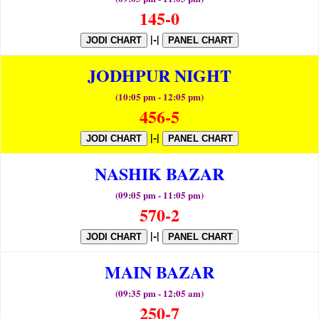
145-0
|-|
JODI CHART
PANEL CHART
JODHPUR NIGHT
(10:05 pm - 12:05 pm)
456-5
|-|
JODI CHART
PANEL CHART
NASHIK BAZAR
(09:05 pm - 11:05 pm)
570-2
|-|
JODI CHART
PANEL CHART
MAIN BAZAR
(09:35 pm - 12:05 am)
250-7