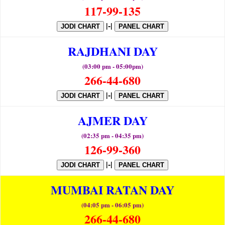
117-99-135
|-|
JODI CHART
PANEL CHART
RAJDHANI DAY
(03:00 pm - 05:00pm)
266-44-680
|-|
JODI CHART
PANEL CHART
AJMER DAY
(02:35 pm - 04:35 pm)
126-99-360
|-|
JODI CHART
PANEL CHART
MUMBAI RATAN DAY
(04:05 pm - 06:05 pm)
266-44-680