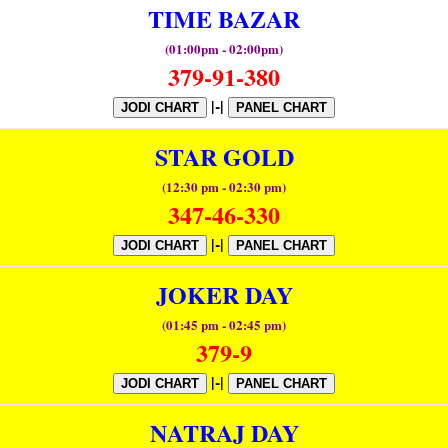
TIME BAZAR
(01:00pm - 02:00pm)
379-91-380
|-|
JODI CHART
PANEL CHART
STAR GOLD
(12:30 pm - 02:30 pm)
347-46-330
|-|
JODI CHART
PANEL CHART
JOKER DAY
(01:45 pm - 02:45 pm)
379-9
|-|
JODI CHART
PANEL CHART
NATRAJ DAY