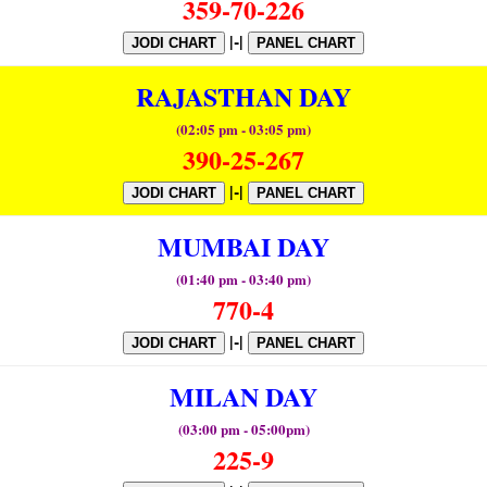
359-70-226
|-|
JODI CHART
PANEL CHART
RAJASTHAN DAY
(02:05 pm - 03:05 pm)
390-25-267
|-|
JODI CHART
PANEL CHART
MUMBAI DAY
(01:40 pm - 03:40 pm)
770-4
|-|
JODI CHART
PANEL CHART
MILAN DAY
(03:00 pm - 05:00pm)
225-9