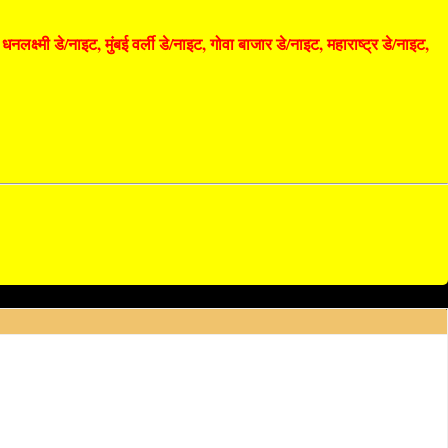
ष्मी डे/नाइट, मुंबई वर्ली डे/नाइट, गोवा बाजार डे/नाइट, महाराष्ट्र डे/नाइट,