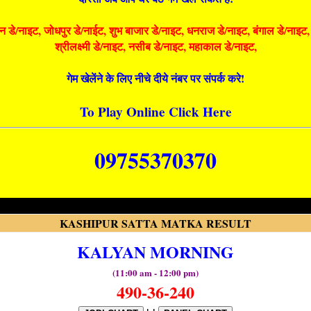
े/नाइट, जोधपुर डे/नाईट, शुभ बाजार डे/नाइट, धनराज डे/नाइट, बंगाल डे/नाइट, धनलक्
श्रीलक्ष्मी डे/नाइट, नसीब डे/नाइट, महाकाल डे/नाइट,
गेम खेलेंने के लिए नीचे दीये नंबर पर संपर्क करे!
To Play Online Click Here
09755370370
KASHIPUR SATTA MATKA RESULT
KALYAN MORNING
(11:00 am - 12:00 pm)
490-36-240