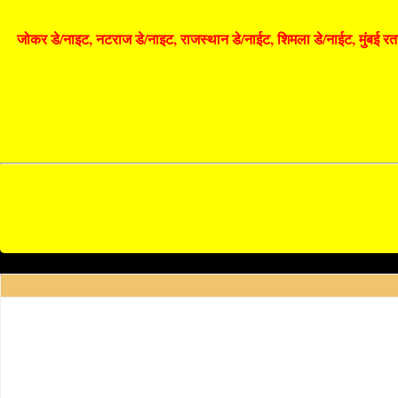
जोकर डे/नाइट, नटराज डे/नाइट, राजस्थान डे/नाईट, शिमला डे/नाईट, मुंबई रतन ड