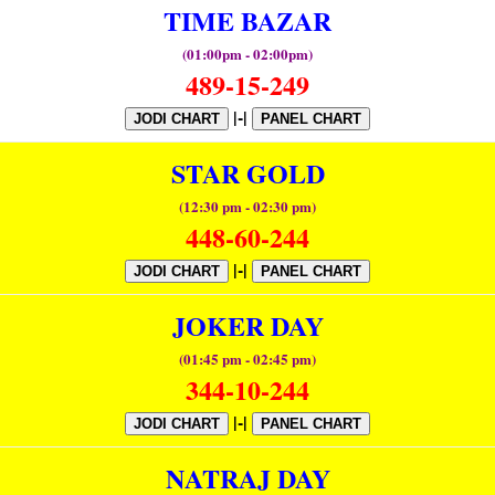
TIME BAZAR
(01:00pm - 02:00pm)
489-15-249
|-|
JODI CHART
PANEL CHART
STAR GOLD
(12:30 pm - 02:30 pm)
448-60-244
|-|
JODI CHART
PANEL CHART
JOKER DAY
(01:45 pm - 02:45 pm)
344-10-244
|-|
JODI CHART
PANEL CHART
NATRAJ DAY