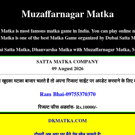
Muzaffarnagar Matka
atka is most famous matka game in India. You can play online m
Matka is one of the best Matka Game organized by Dubai Satta
 Matka, Dhanvarsha Matka with Muzaffarnagar Matka, Muzaffarn
SATTA MATKA COMPANY
09 August 2026
खुदका मटका बाजार चलते है तो अपना रिजल्ट साईट पर अपडेट करवाने के लिए 
Ram Bhai-09755370370
रिजल्ट फीस अडवांस- Rs.10000/-
DKMATKA.COM
दोस्तों अब आप घर बैठे गेम खेल सकते है!