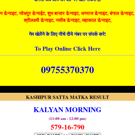
े/नाइट, जोधपुर डे/नाईट, शुभ बाजार डे/नाइट, धनराज डे/नाइट, बंगाल डे/नाइट, धनलक्
श्रीलक्ष्मी डे/नाइट, नसीब डे/नाइट, महाकाल डे/नाइट,
गेम खेलेंने के लिए नीचे दीये नंबर पर संपर्क करे!
To Play Online Click Here
09755370370
KASHIPUR SATTA MATKA RESULT
KALYAN MORNING
(11:00 am - 12:00 pm)
579-16-790