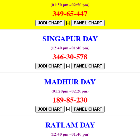
(01:50 pm - 02:50 pm)
349-65-447
|-|
JODI CHART
PANEL CHART
SINGAPUR DAY
(12:40 pm - 01:40 pm)
346-30-578
|-|
JODI CHART
PANEL CHART
MADHUR DAY
(01:20pm - 02:20pm)
189-85-230
|-|
JODI CHART
PANEL CHART
RATLAM DAY
(12:40 pm - 01:40 pm)