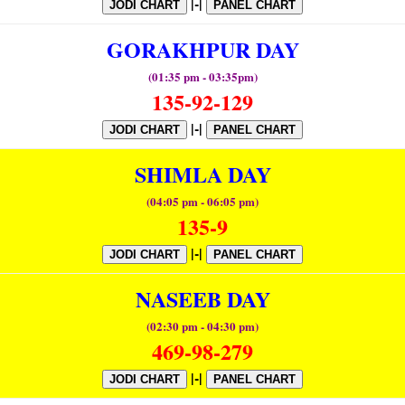
|-|
JODI CHART
PANEL CHART
GORAKHPUR DAY
(01:35 pm - 03:35pm)
135-92-129
|-|
JODI CHART
PANEL CHART
SHIMLA DAY
(04:05 pm - 06:05 pm)
135-9
|-|
JODI CHART
PANEL CHART
NASEEB DAY
(02:30 pm - 04:30 pm)
469-98-279
|-|
JODI CHART
PANEL CHART