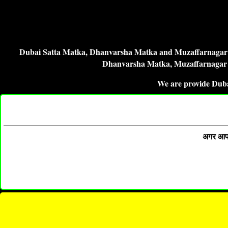
Dubai Satta Matka, Dhanvarsha Matka and Muzaffarnagar M
Dhanvarsha Matka, Muzaffarnagar 
We are provide Dubai Satta
अगर आप 