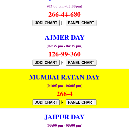
(03:00 pm - 05:00pm)
266-44-680
|-|
JODI CHART
PANEL CHART
AJMER DAY
(02:35 pm - 04:35 pm)
126-99-360
|-|
JODI CHART
PANEL CHART
MUMBAI RATAN DAY
(04:05 pm - 06:05 pm)
266-4
|-|
JODI CHART
PANEL CHART
JAIPUR DAY
(03:00 pm - 05:00 pm)