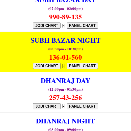
(02:00pm - 03:00pm)
990-89-135
|-|
JODI CHART
PANEL CHART
SUBH BAZAR NIGHT
(08:30pm - 10:30pm)
136-01-560
|-|
JODI CHART
PANEL CHART
DHANRAJ DAY
(12:30pm - 01:30pm)
257-43-256
|-|
JODI CHART
PANEL CHART
DHANRAJ NIGHT
(08:00pm - 09:00pm)