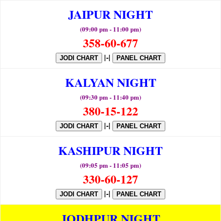
JAIPUR NIGHT
(09:00 pm - 11:00 pm)
358-60-677
|-|
JODI CHART
PANEL CHART
KALYAN NIGHT
(09:30 pm - 11:40 pm)
380-15-122
|-|
JODI CHART
PANEL CHART
KASHIPUR NIGHT
(09:05 pm - 11:05 pm)
330-60-127
|-|
JODI CHART
PANEL CHART
JODHPUR NIGHT