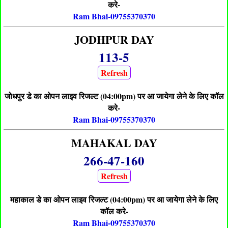
करे-
Ram Bhai-09755370370
JODHPUR DAY
113-5
Refresh
जोधपुर डे का ओपन लाइव रिजल्ट (04:00pm) पर आ जायेगा लेने के लिए कॉल
करे-
Ram Bhai-09755370370
MAHAKAL DAY
266-47-160
Refresh
महाकाल डे का ओपन लाइव रिजल्ट (04:00pm) पर आ जायेगा लेने के लिए
कॉल करे-
Ram Bhai-09755370370