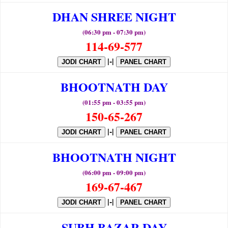
DHAN SHREE NIGHT
(06:30 pm - 07:30 pm)
114-69-577
|-|
JODI CHART
PANEL CHART
BHOOTNATH DAY
(01:55 pm - 03:55 pm)
150-65-267
|-|
JODI CHART
PANEL CHART
BHOOTNATH NIGHT
(06:00 pm - 09:00 pm)
169-67-467
|-|
JODI CHART
PANEL CHART
SUBH BAZAR DAY