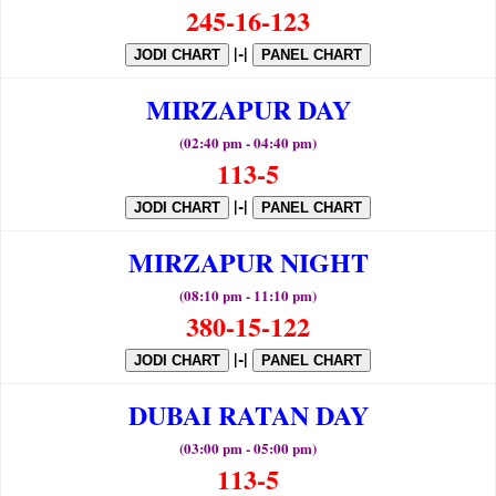
245-16-123
|-|
JODI CHART
PANEL CHART
MIRZAPUR DAY
(02:40 pm - 04:40 pm)
113-5
|-|
JODI CHART
PANEL CHART
MIRZAPUR NIGHT
(08:10 pm - 11:10 pm)
380-15-122
|-|
JODI CHART
PANEL CHART
DUBAI RATAN DAY
(03:00 pm - 05:00 pm)
113-5