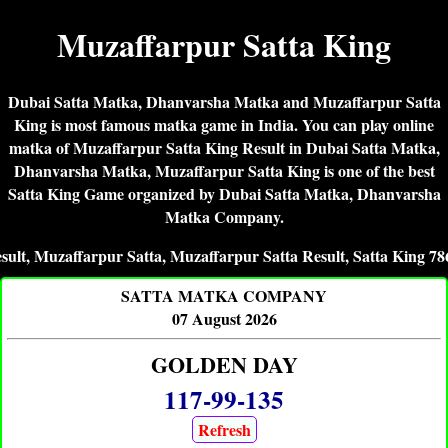
Muzaffarpur Satta King
Dubai Satta Matka, Dhanvarsha Matka and Muzaffarpur Satta
King is most famous matka game in India. You can play online
matka of Muzaffarpur Satta King Result in Dubai Satta Matka,
Dhanvarsha Matka, Muzaffarpur Satta King is one of the best
Satta King Game organized by Dubai Satta Matka, Dhanvarsha
Matka Company.
farpur Satta, Muzaffarpur Satta Result, Satta King 786, Kalyan
SATTA MATKA COMPANY
07 August 2026
GOLDEN DAY
117-99-135
Refresh