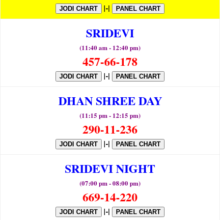
|-|
JODI CHART
PANEL CHART
SRIDEVI
(11:40 am - 12:40 pm)
457-66-178
|-|
JODI CHART
PANEL CHART
DHAN SHREE DAY
(11:15 pm - 12:15 pm)
290-11-236
|-|
JODI CHART
PANEL CHART
SRIDEVI NIGHT
(07:00 pm - 08:00 pm)
669-14-220
|-|
JODI CHART
PANEL CHART