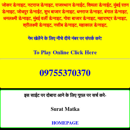
जोकर डे/नाइट, नटराज डे/नाइट, राजस्थान डे/नाईट, शिमला डे/नाईट, मुंबई रतन
डे/नाइट, जोधपुर डे/नाईट, शुभ बाजार डे/नाइट, धनराज डे/नाइट, बंगाल डे/नाइट,
धनलक्ष्मी डे/नाइट, मुंबई वर्ली डे/नाइट, गोवा बाजार डे/नाइट, महाराष्ट्र डे/नाइट,
श्रीलक्ष्मी डे/नाइट, नसीब डे/नाइट, महाकाल डे/नाइट,
गेम खेलेंने के लिए नीचे दीये नंबर पर संपर्क करे!
To Play Online Click Here
09755370370
इस साईट पर दोबारा आने के लिए गूगल पर सर्च करे-
Surat Matka
HOMEPAGE