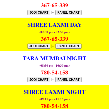
367-65-339
|-|
JODI CHART
PANEL CHART
SHREE LAXMI DAY
(02:50 pm - 03:50 pm)
367-65-339
|-|
JODI CHART
PANEL CHART
TARA MUMBAI NIGHT
(08:30 pm - 10:30 pm)
780-54-158
|-|
JODI CHART
PANEL CHART
SHREE LAXMI NIGHT
(09:15 pm - 11:15 pm)
780-54-158