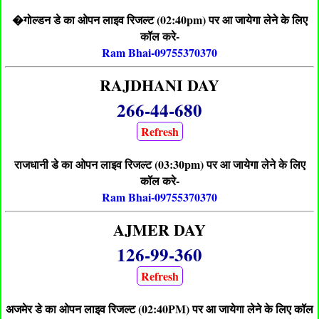
�गोल्डन डे का ओपन लाइव रिजल्ट (02:40pm) पर आ जायेगा लेने के लिए
कॉल करे-
Ram Bhai-09755370370
RAJDHANI DAY
266-44-680
Refresh
राजधानी डे का ओपन लाइव रिजल्ट (03:30pm) पर आ जायेगा लेने के लिए
कॉल करे-
Ram Bhai-09755370370
AJMER DAY
126-99-360
Refresh
अजमेर डे का ओपन लाइव रिजल्ट (02:40PM) पर आ जायेगा लेने के लिए कॉल