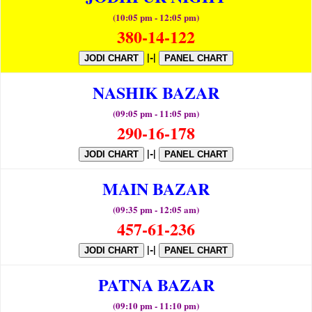
(10:05 pm - 12:05 pm)
380-14-122
|-|
JODI CHART
PANEL CHART
NASHIK BAZAR
(09:05 pm - 11:05 pm)
290-16-178
|-|
JODI CHART
PANEL CHART
MAIN BAZAR
(09:35 pm - 12:05 am)
457-61-236
|-|
JODI CHART
PANEL CHART
PATNA BAZAR
(09:10 pm - 11:10 pm)