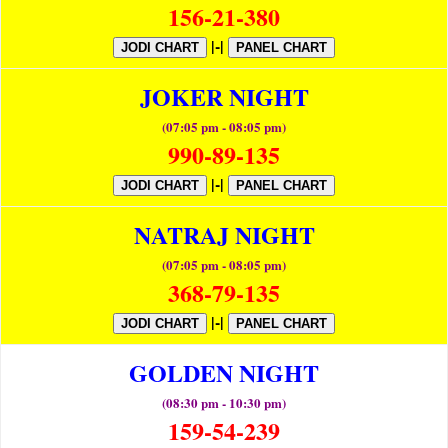
156-21-380
|-|
JODI CHART
PANEL CHART
JOKER NIGHT
(07:05 pm - 08:05 pm)
990-89-135
|-|
JODI CHART
PANEL CHART
NATRAJ NIGHT
(07:05 pm - 08:05 pm)
368-79-135
|-|
JODI CHART
PANEL CHART
GOLDEN NIGHT
(08:30 pm - 10:30 pm)
159-54-239