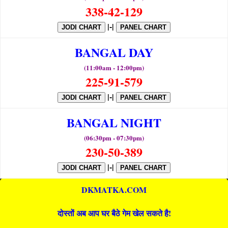
338-42-129
|-|
JODI CHART
PANEL CHART
BANGAL DAY
(11:00am - 12:00pm)
225-91-579
|-|
JODI CHART
PANEL CHART
BANGAL NIGHT
(06:30pm - 07:30pm)
230-50-389
|-|
JODI CHART
PANEL CHART
DKMATKA.COM
दोस्तों अब आप घर बैठे गेम खेल सकते है!