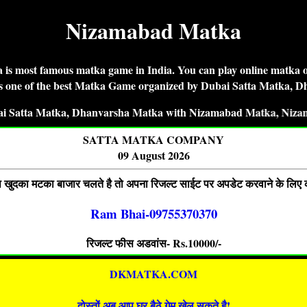
Nizamabad Matka
s most famous matka game in India. You can play online matka 
 one of the best Matka Game organized by Dubai Satta Matka,
 Matka, Dhanvarsha Matka with Nizamabad Matka, Nizamabad Re
SATTA MATKA COMPANY
09 August 2026
खुदका मटका बाजार चलते है तो अपना रिजल्ट साईट पर अपडेट करवाने के लिए 
Ram Bhai-09755370370
रिजल्ट फीस अडवांस- Rs.10000/-
DKMATKA.COM
दोस्तों अब आप घर बैठे गेम खेल सकते है!