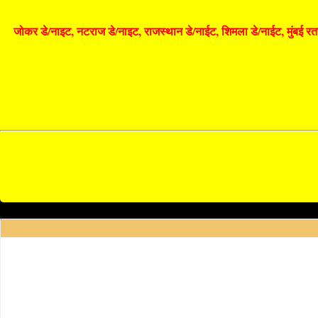
जोकर डे/नाइट, नटराज डे/नाइट, राजस्थान डे/नाईट, शिमला डे/नाईट, मुंबई रतन ड