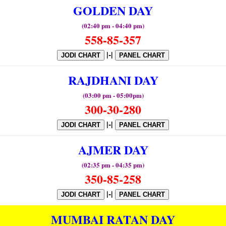
GOLDEN DAY
(02:40 pm - 04:40 pm)
558-85-357
|-|
JODI CHART
PANEL CHART
RAJDHANI DAY
(03:00 pm - 05:00pm)
300-30-280
|-|
JODI CHART
PANEL CHART
AJMER DAY
(02:35 pm - 04:35 pm)
350-85-258
|-|
JODI CHART
PANEL CHART
MUMBAI RATAN DAY