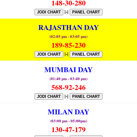
148-30-280
|-|
JODI CHART
PANEL CHART
RAJASTHAN DAY
(02:05 pm - 03:05 pm)
189-85-230
|-|
JODI CHART
PANEL CHART
MUMBAI DAY
(01:40 pm - 03:40 pm)
568-92-246
|-|
JODI CHART
PANEL CHART
MILAN DAY
(03:00 pm - 05:00pm)
130-47-179