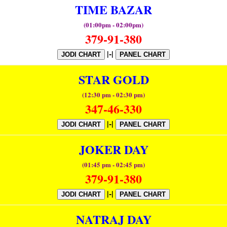
TIME BAZAR
(01:00pm - 02:00pm)
379-91-380
|-|
JODI CHART
PANEL CHART
STAR GOLD
(12:30 pm - 02:30 pm)
347-46-330
|-|
JODI CHART
PANEL CHART
JOKER DAY
(01:45 pm - 02:45 pm)
379-91-380
|-|
JODI CHART
PANEL CHART
NATRAJ DAY