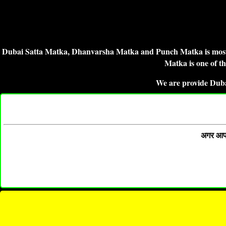
Dubai Satta Matka, Dhanvarsha Matka and Punch Matka is most 
Matka is one of 
We are provide Dubai Satta
अगर आप 