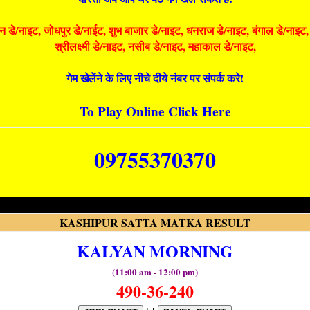
े/नाइट, जोधपुर डे/नाईट, शुभ बाजार डे/नाइट, धनराज डे/नाइट, बंगाल डे/नाइट, धनलक्
श्रीलक्ष्मी डे/नाइट, नसीब डे/नाइट, महाकाल डे/नाइट,
गेम खेलेंने के लिए नीचे दीये नंबर पर संपर्क करे!
To Play Online Click Here
09755370370
KASHIPUR SATTA MATKA RESULT
KALYAN MORNING
(11:00 am - 12:00 pm)
490-36-240