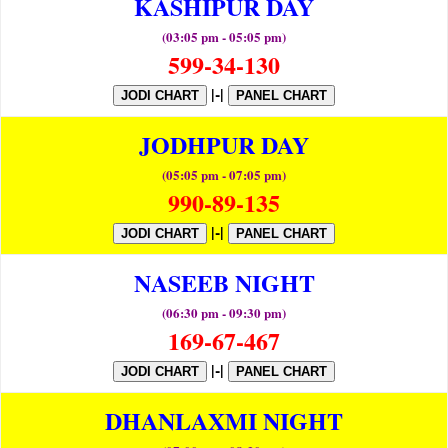
KASHIPUR DAY
(03:05 pm - 05:05 pm)
599-34-130
|-|
JODI CHART
PANEL CHART
JODHPUR DAY
(05:05 pm - 07:05 pm)
990-89-135
|-|
JODI CHART
PANEL CHART
NASEEB NIGHT
(06:30 pm - 09:30 pm)
169-67-467
|-|
JODI CHART
PANEL CHART
DHANLAXMI NIGHT