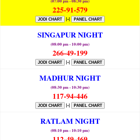
(07:00 pm - 08:30 pm)
225-91-579
|-|
JODI CHART
PANEL CHART
SINGAPUR NIGHT
(08:00 pm - 10:00 pm)
266-49-199
|-|
JODI CHART
PANEL CHART
MADHUR NIGHT
(08:30 pm - 10:30 pm)
117-94-446
|-|
JODI CHART
PANEL CHART
RATLAM NIGHT
(08:10 pm - 10:10 pm)
112-49-469