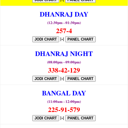
DHANRAJ DAY
(12:30pm - 01:30pm)
257-4
|-|
JODI CHART
PANEL CHART
DHANRAJ NIGHT
(08:00pm - 09:00pm)
338-42-129
|-|
JODI CHART
PANEL CHART
BANGAL DAY
(11:00am - 12:00pm)
225-91-579
|-|
JODI CHART
PANEL CHART