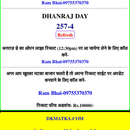
Ram Bhai-09755370370
DHANRAJ DAY
257-4
Refresh
धनराज़ डे का ओपन लाइव रिजल्ट (12:30pm) पर आ जायेगा लेने के लिए कॉल
करे-
Ram Bhai-09755370370
अगर आप खुदका मटका बाजार चलते है तो अपना रिजल्ट साईट पर अपडेट
करवाने के लिए कॉल करे-
Ram Bhai-09755370370
रिजल्ट फीस अडवांस- Rs.10000/-
DKMATKA.COM