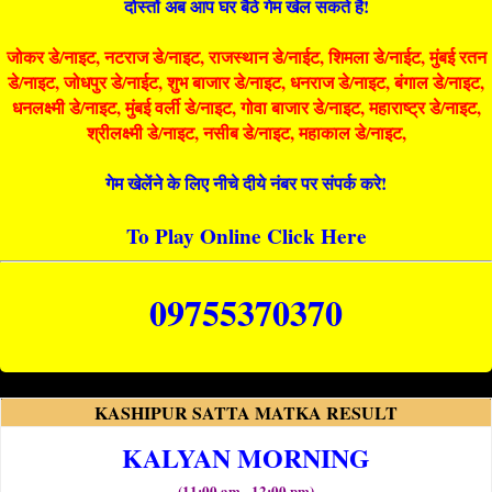
दोस्तों अब आप घर बैठे गेम खेल सकते है!
जोकर डे/नाइट, नटराज डे/नाइट, राजस्थान डे/नाईट, शिमला डे/नाईट, मुंबई रतन
डे/नाइट, जोधपुर डे/नाईट, शुभ बाजार डे/नाइट, धनराज डे/नाइट, बंगाल डे/नाइट,
धनलक्ष्मी डे/नाइट, मुंबई वर्ली डे/नाइट, गोवा बाजार डे/नाइट, महाराष्ट्र डे/नाइट,
श्रीलक्ष्मी डे/नाइट, नसीब डे/नाइट, महाकाल डे/नाइट,
गेम खेलेंने के लिए नीचे दीये नंबर पर संपर्क करे!
To Play Online Click Here
09755370370
KASHIPUR SATTA MATKA RESULT
KALYAN MORNING
(11:00 am - 12:00 pm)