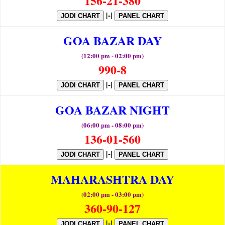
156-21-380
|-|
JODI CHART
PANEL CHART
GOA BAZAR DAY
(12:00 pm - 02:00 pm)
990-8
|-|
JODI CHART
PANEL CHART
GOA BAZAR NIGHT
(06:00 pm - 08:00 pm)
136-01-560
|-|
JODI CHART
PANEL CHART
MAHARASHTRA DAY
(02:00 pm - 03:00 pm)
360-90-127
|-|
JODI CHART
PANEL CHART