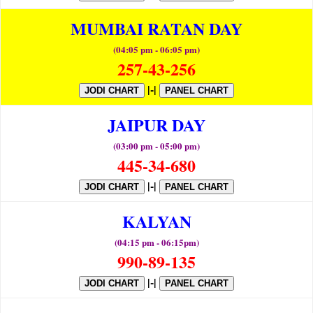
MUMBAI RATAN DAY
(04:05 pm - 06:05 pm)
257-43-256
|-|
JODI CHART
PANEL CHART
JAIPUR DAY
(03:00 pm - 05:00 pm)
445-34-680
|-|
JODI CHART
PANEL CHART
KALYAN
(04:15 pm - 06:15pm)
990-89-135
|-|
JODI CHART
PANEL CHART