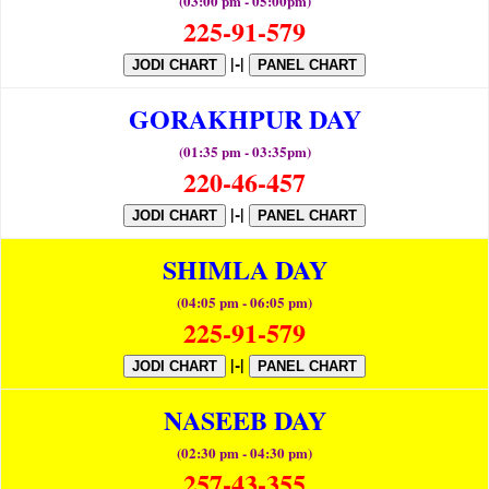
(03:00 pm - 05:00pm)
225-91-579
|-|
JODI CHART
PANEL CHART
GORAKHPUR DAY
(01:35 pm - 03:35pm)
220-46-457
|-|
JODI CHART
PANEL CHART
SHIMLA DAY
(04:05 pm - 06:05 pm)
225-91-579
|-|
JODI CHART
PANEL CHART
NASEEB DAY
(02:30 pm - 04:30 pm)
257-43-355