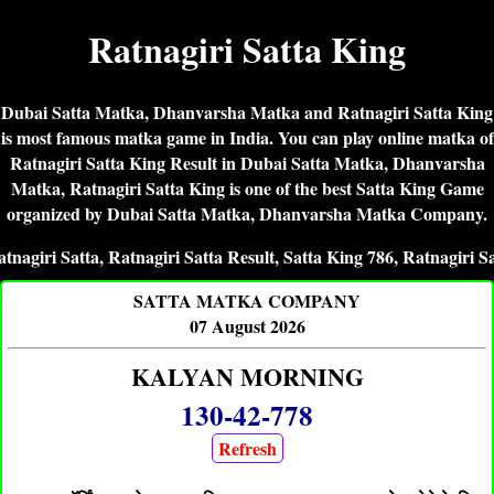
Ratnagiri Satta King
Dubai Satta Matka, Dhanvarsha Matka and Ratnagiri Satta King
is most famous matka game in India. You can play online matka of
Ratnagiri Satta King Result in Dubai Satta Matka, Dhanvarsha
Matka, Ratnagiri Satta King is one of the best Satta King Game
organized by Dubai Satta Matka, Dhanvarsha Matka Company.
ta, Ratnagiri Satta Result, Satta King 786, Ratnagiri Satta King,
SATTA MATKA COMPANY
07 August 2026
KALYAN MORNING
130-42-778
Refresh