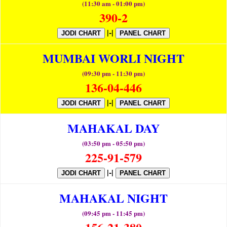
(11:30 am - 01:00 pm)
390-2
|-|
JODI CHART
PANEL CHART
MUMBAI WORLI NIGHT
(09:30 pm - 11:30 pm)
136-04-446
|-|
JODI CHART
PANEL CHART
MAHAKAL DAY
(03:50 pm - 05:50 pm)
225-91-579
|-|
JODI CHART
PANEL CHART
MAHAKAL NIGHT
(09:45 pm - 11:45 pm)