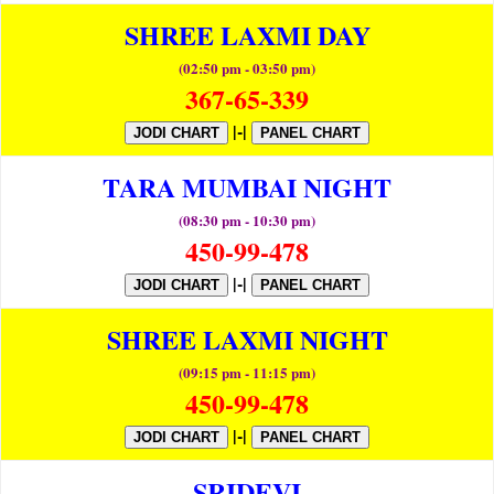
SHREE LAXMI DAY
(02:50 pm - 03:50 pm)
367-65-339
|-|
JODI CHART
PANEL CHART
TARA MUMBAI NIGHT
(08:30 pm - 10:30 pm)
450-99-478
|-|
JODI CHART
PANEL CHART
SHREE LAXMI NIGHT
(09:15 pm - 11:15 pm)
450-99-478
|-|
JODI CHART
PANEL CHART
SRIDEVI