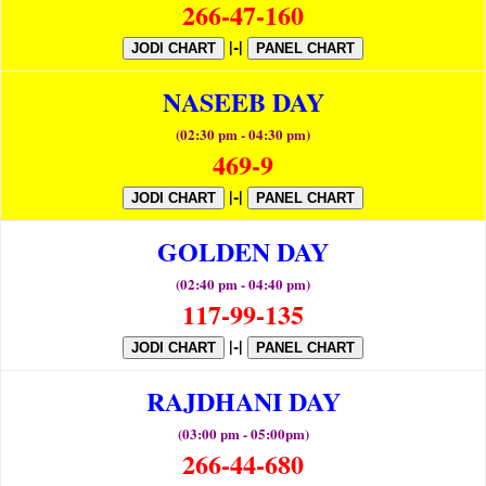
266-47-160
|-|
JODI CHART
PANEL CHART
NASEEB DAY
(02:30 pm - 04:30 pm)
469-9
|-|
JODI CHART
PANEL CHART
GOLDEN DAY
(02:40 pm - 04:40 pm)
117-99-135
|-|
JODI CHART
PANEL CHART
RAJDHANI DAY
(03:00 pm - 05:00pm)
266-44-680