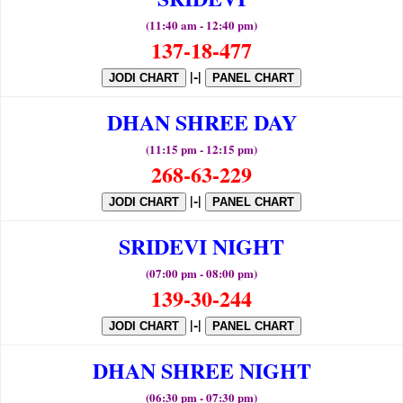
(11:40 am - 12:40 pm)
137-18-477
|-|
JODI CHART
PANEL CHART
DHAN SHREE DAY
(11:15 pm - 12:15 pm)
268-63-229
|-|
JODI CHART
PANEL CHART
SRIDEVI NIGHT
(07:00 pm - 08:00 pm)
139-30-244
|-|
JODI CHART
PANEL CHART
DHAN SHREE NIGHT
(06:30 pm - 07:30 pm)