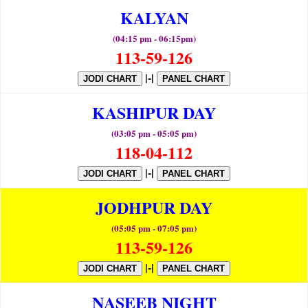
KALYAN
(04:15 pm - 06:15pm)
113-59-126
|-|
JODI CHART
PANEL CHART
KASHIPUR DAY
(03:05 pm - 05:05 pm)
118-04-112
|-|
JODI CHART
PANEL CHART
JODHPUR DAY
(05:05 pm - 07:05 pm)
113-59-126
|-|
JODI CHART
PANEL CHART
NASEEB NIGHT