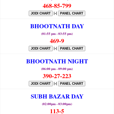
468-85-799
|-|
JODI CHART
PANEL CHART
BHOOTNATH DAY
(01:55 pm - 03:55 pm)
469-9
|-|
JODI CHART
PANEL CHART
BHOOTNATH NIGHT
(06:00 pm - 09:00 pm)
390-27-223
|-|
JODI CHART
PANEL CHART
SUBH BAZAR DAY
(02:00pm - 03:00pm)
113-5