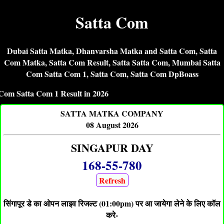
Satta Com
Dubai Satta Matka, Dhanvarsha Matka and Satta Com, Satta
Com Matka, Satta Com Result, Satta Satta Com, Mumbai Satta
Com Satta Com 1, Satta Com, Satta Com DpBoass
 Com 1 Result in 2026
SATTA MATKA COMPANY
08 August 2026
SINGAPUR DAY
168-55-780
Refresh
सिंगापूर डे का ओपन लाइव रिजल्ट (01:00pm) पर आ जायेगा लेने के लिए कॉल
करे-