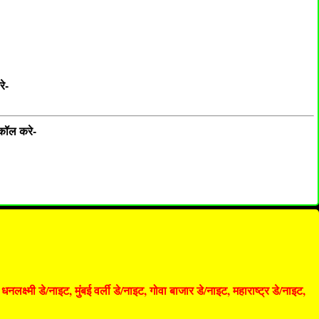
े-
कॉल करे-
ष्मी डे/नाइट, मुंबई वर्ली डे/नाइट, गोवा बाजार डे/नाइट, महाराष्ट्र डे/नाइट,