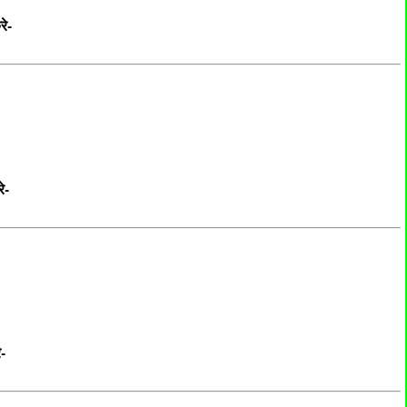
े-
े-
-