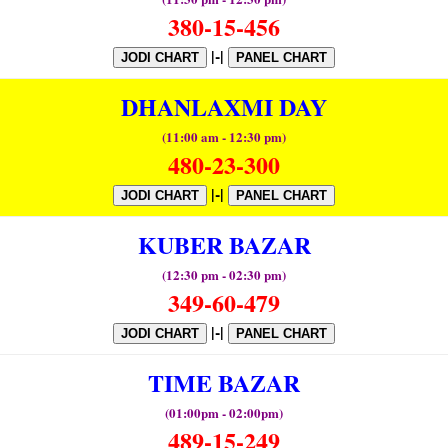
380-15-456
|-|
JODI CHART
PANEL CHART
DHANLAXMI DAY
(11:00 am - 12:30 pm)
480-23-300
|-|
JODI CHART
PANEL CHART
KUBER BAZAR
(12:30 pm - 02:30 pm)
349-60-479
|-|
JODI CHART
PANEL CHART
TIME BAZAR
(01:00pm - 02:00pm)
489-15-249