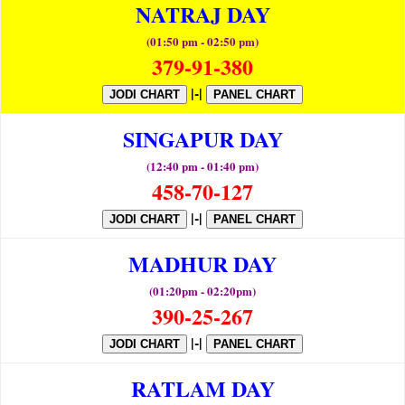
NATRAJ DAY
(01:50 pm - 02:50 pm)
379-91-380
|-|
JODI CHART
PANEL CHART
SINGAPUR DAY
(12:40 pm - 01:40 pm)
458-70-127
|-|
JODI CHART
PANEL CHART
MADHUR DAY
(01:20pm - 02:20pm)
390-25-267
|-|
JODI CHART
PANEL CHART
RATLAM DAY