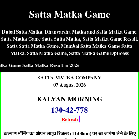
Satta Matka Game
Dubai Satta Matka, Dhanvarsha Matka and Satta Matka Game,
Satta Matka Game Satta Satta Matka, Satta Matka Game Result,
Satta Satta Matka Game, Mumbai Satta Matka Game Satta
Matka, Satta Matka Game, Satta Matka Game DpBoass
 Satta Matka Result in 2026
SATTA MATKA COMPANY
07 August 2026
KALYAN MORNING
130-42-778
Refresh
कल्याण मॉर्निंग का ओपन लाइव रिजल्ट (11:00am) पर आ जायेगा लेने के लिए