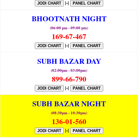
|-|
JODI CHART
PANEL CHART
BHOOTNATH NIGHT
(06:00 pm - 09:00 pm)
169-67-467
|-|
JODI CHART
PANEL CHART
SUBH BAZAR DAY
(02:00pm - 03:00pm)
899-66-790
|-|
JODI CHART
PANEL CHART
SUBH BAZAR NIGHT
(08:30pm - 10:30pm)
136-01-560
|-|
JODI CHART
PANEL CHART