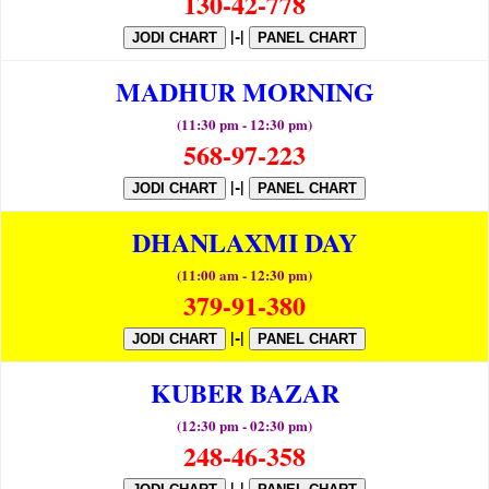
130-42-778
|-|
JODI CHART
PANEL CHART
MADHUR MORNING
(11:30 pm - 12:30 pm)
568-97-223
|-|
JODI CHART
PANEL CHART
DHANLAXMI DAY
(11:00 am - 12:30 pm)
379-91-380
|-|
JODI CHART
PANEL CHART
KUBER BAZAR
(12:30 pm - 02:30 pm)
248-46-358
|-|