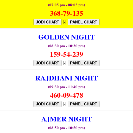
(07:05 pm - 08:05 pm)
368-79-135
|-|
JODI CHART
PANEL CHART
GOLDEN NIGHT
(08:30 pm - 10:30 pm)
159-54-239
|-|
JODI CHART
PANEL CHART
RAJDHANI NIGHT
(09:30 pm - 11:40 pm)
460-09-478
|-|
JODI CHART
PANEL CHART
AJMER NIGHT
(08:50 pm - 10:50 pm)