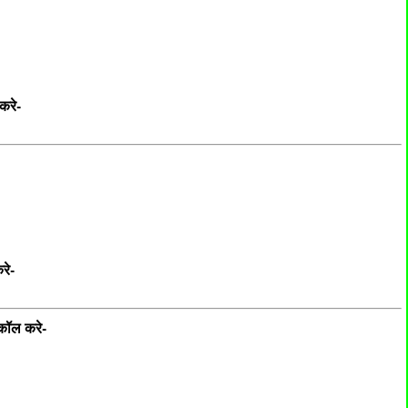
करे-
रे-
कॉल करे-