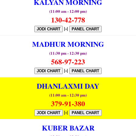
KALYAN MORNING
(11:00 am - 12:00 pm)
130-42-778
|-|
JODI CHART
PANEL CHART
MADHUR MORNING
(11:30 pm - 12:30 pm)
568-97-223
|-|
JODI CHART
PANEL CHART
DHANLAXMI DAY
(11:00 am - 12:30 pm)
379-91-380
|-|
JODI CHART
PANEL CHART
KUBER BAZAR