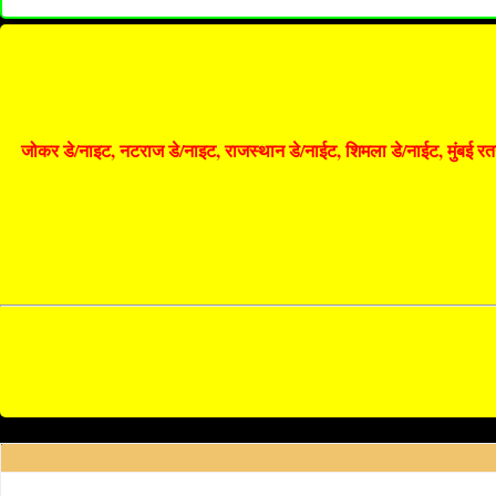
जोकर डे/नाइट, नटराज डे/नाइट, राजस्थान डे/नाईट, शिमला डे/नाईट, मुंबई रतन ड