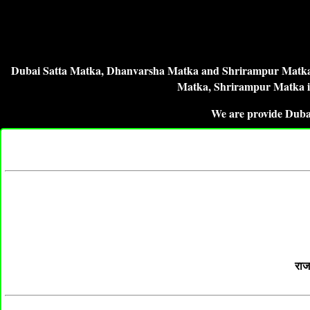
Dubai Satta Matka, Dhanvarsha Matka and Shrirampur Matka i
Matka, Shrirampur Matka i
We are provide Dubai Satta 
राज