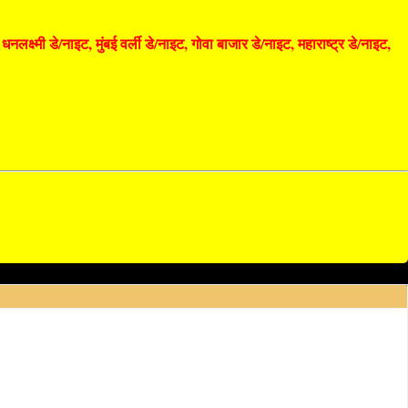
ष्मी डे/नाइट, मुंबई वर्ली डे/नाइट, गोवा बाजार डे/नाइट, महाराष्ट्र डे/नाइट,