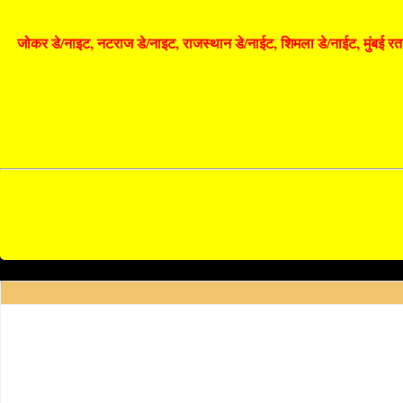
जोकर डे/नाइट, नटराज डे/नाइट, राजस्थान डे/नाईट, शिमला डे/नाईट, मुंबई रतन ड