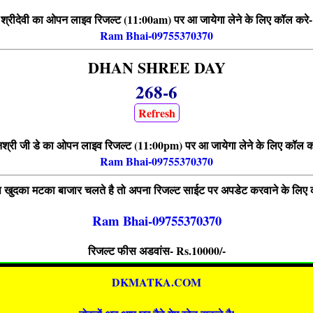
श्रीदेवी का ओपन लाइव रिजल्ट (11:00am) पर आ जायेगा लेने के लिए कॉल करे-
Ram Bhai-09755370370
DHAN SHREE DAY
268-6
Refresh
श्री जी डे का ओपन लाइव रिजल्ट (11:00pm) पर आ जायेगा लेने के लिए कॉल क
Ram Bhai-09755370370
खुदका मटका बाजार चलते है तो अपना रिजल्ट साईट पर अपडेट करवाने के लिए 
Ram Bhai-09755370370
रिजल्ट फीस अडवांस- Rs.10000/-
DKMATKA.COM