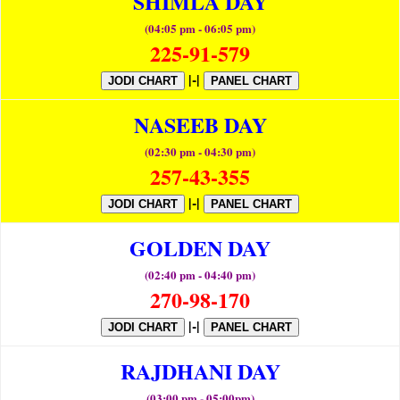
SHIMLA DAY
(04:05 pm - 06:05 pm)
225-91-579
|-|
JODI CHART
PANEL CHART
NASEEB DAY
(02:30 pm - 04:30 pm)
257-43-355
|-|
JODI CHART
PANEL CHART
GOLDEN DAY
(02:40 pm - 04:40 pm)
270-98-170
|-|
JODI CHART
PANEL CHART
RAJDHANI DAY
(03:00 pm - 05:00pm)