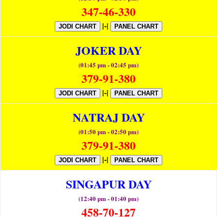
347-46-330
|-|
JODI CHART
PANEL CHART
JOKER DAY
(01:45 pm - 02:45 pm)
379-91-380
|-|
JODI CHART
PANEL CHART
NATRAJ DAY
(01:50 pm - 02:50 pm)
379-91-380
|-|
JODI CHART
PANEL CHART
SINGAPUR DAY
(12:40 pm - 01:40 pm)
458-70-127