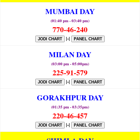
MUMBAI DAY
(01:40 pm - 03:40 pm)
770-46-240
|-|
JODI CHART
PANEL CHART
MILAN DAY
(03:00 pm - 05:00pm)
225-91-579
|-|
JODI CHART
PANEL CHART
GORAKHPUR DAY
(01:35 pm - 03:35pm)
220-46-457
|-|
JODI CHART
PANEL CHART