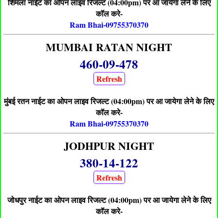
शिमला नाईट का ओपन लाइव रिजल्ट (04:00pm) पर आ जायेगा लेने के लिए
कॉल करे-
Ram Bhai-09755370370
MUMBAI RATAN NIGHT
460-09-478
Refresh
मुंबई रतन नाईट का ओपन लाइव रिजल्ट (04:00pm) पर आ जायेगा लेने के लिए
कॉल करे-
Ram Bhai-09755370370
JODHPUR NIGHT
380-14-122
Refresh
जोधपुर नाईट का ओपन लाइव रिजल्ट (04:00pm) पर आ जायेगा लेने के लिए
कॉल करे-