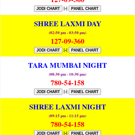
|-|
JODI CHART
PANEL CHART
SHREE LAXMI DAY
(02:50 pm - 03:50 pm)
127-09-360
|-|
JODI CHART
PANEL CHART
TARA MUMBAI NIGHT
(08:30 pm - 10:30 pm)
780-54-158
|-|
JODI CHART
PANEL CHART
SHREE LAXMI NIGHT
(09:15 pm - 11:15 pm)
780-54-158
|-|
JODI CHART
PANEL CHART