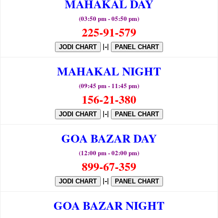
MAHAKAL DAY
(03:50 pm - 05:50 pm)
225-91-579
|-|
JODI CHART
PANEL CHART
MAHAKAL NIGHT
(09:45 pm - 11:45 pm)
156-21-380
|-|
JODI CHART
PANEL CHART
GOA BAZAR DAY
(12:00 pm - 02:00 pm)
899-67-359
|-|
JODI CHART
PANEL CHART
GOA BAZAR NIGHT