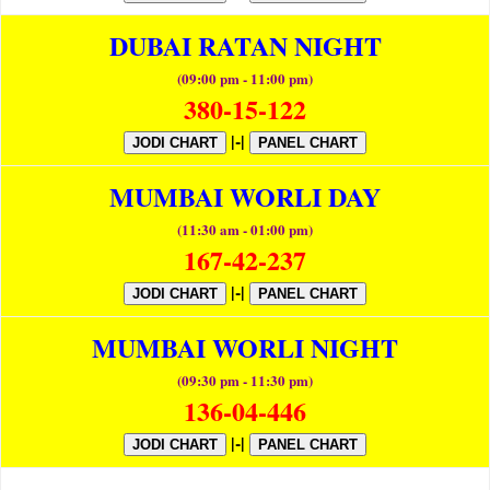
DUBAI RATAN NIGHT
(09:00 pm - 11:00 pm)
380-15-122
|-|
JODI CHART
PANEL CHART
MUMBAI WORLI DAY
(11:30 am - 01:00 pm)
167-42-237
|-|
JODI CHART
PANEL CHART
MUMBAI WORLI NIGHT
(09:30 pm - 11:30 pm)
136-04-446
|-|
JODI CHART
PANEL CHART