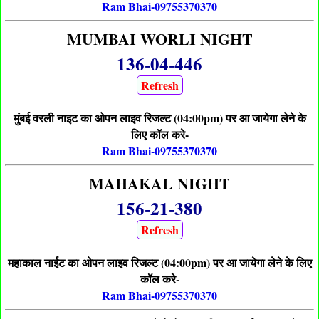
Ram Bhai-09755370370
MUMBAI WORLI NIGHT
136-04-446
Refresh
मुंबई वरली नाइट का ओपन लाइव रिजल्ट (04:00pm) पर आ जायेगा लेने के
लिए कॉल करे-
Ram Bhai-09755370370
MAHAKAL NIGHT
156-21-380
Refresh
महाकाल नाईट का ओपन लाइव रिजल्ट (04:00pm) पर आ जायेगा लेने के लिए
कॉल करे-
Ram Bhai-09755370370