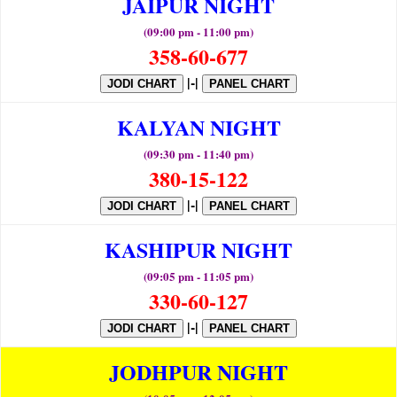
JAIPUR NIGHT
(09:00 pm - 11:00 pm)
358-60-677
|-|
JODI CHART
PANEL CHART
KALYAN NIGHT
(09:30 pm - 11:40 pm)
380-15-122
|-|
JODI CHART
PANEL CHART
KASHIPUR NIGHT
(09:05 pm - 11:05 pm)
330-60-127
|-|
JODI CHART
PANEL CHART
JODHPUR NIGHT