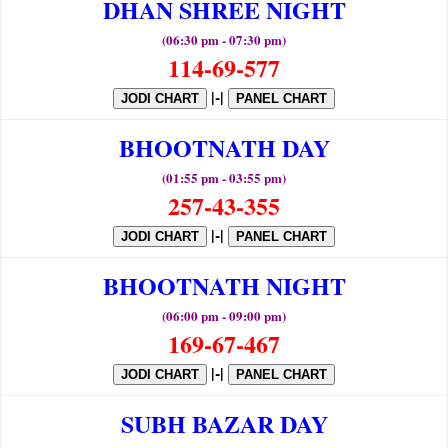
DHAN SHREE NIGHT
(06:30 pm - 07:30 pm)
114-69-577
|-|
JODI CHART
PANEL CHART
BHOOTNATH DAY
(01:55 pm - 03:55 pm)
257-43-355
|-|
JODI CHART
PANEL CHART
BHOOTNATH NIGHT
(06:00 pm - 09:00 pm)
169-67-467
|-|
JODI CHART
PANEL CHART
SUBH BAZAR DAY