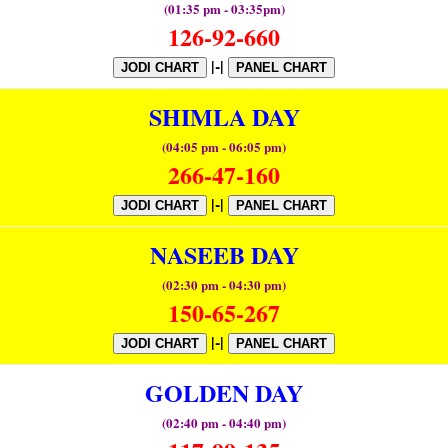
(01:35 pm - 03:35pm)
126-92-660
|-|
JODI CHART
PANEL CHART
SHIMLA DAY
(04:05 pm - 06:05 pm)
266-47-160
|-|
JODI CHART
PANEL CHART
NASEEB DAY
(02:30 pm - 04:30 pm)
150-65-267
|-|
JODI CHART
PANEL CHART
GOLDEN DAY
(02:40 pm - 04:40 pm)