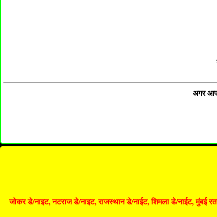
अगर आप 
जोकर डे/नाइट, नटराज डे/नाइट, राजस्थान डे/नाईट, शिमला डे/नाईट, मुंबई रतन ड