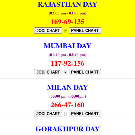
RAJASTHAN DAY
(02:05 pm - 03:05 pm)
169-69-135
|-|
JODI CHART
PANEL CHART
MUMBAI DAY
(01:40 pm - 03:40 pm)
117-92-156
|-|
JODI CHART
PANEL CHART
MILAN DAY
(03:00 pm - 05:00pm)
266-47-160
|-|
JODI CHART
PANEL CHART
GORAKHPUR DAY