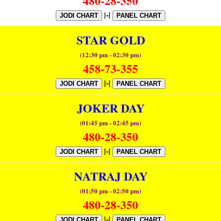
480-28-350
|-|
JODI CHART
PANEL CHART
STAR GOLD
(12:30 pm - 02:30 pm)
458-73-355
|-|
JODI CHART
PANEL CHART
JOKER DAY
(01:45 pm - 02:45 pm)
480-28-350
|-|
JODI CHART
PANEL CHART
NATRAJ DAY
(01:50 pm - 02:50 pm)
480-28-350
|-|
JODI CHART
PANEL CHART