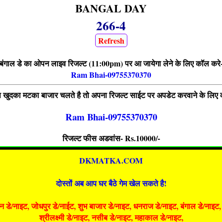
BANGAL DAY
266-4
Refresh
बंगाल डे का ओपन लाइव रिजल्ट (11:00pm) पर आ जायेगा लेने के लिए कॉल करे
Ram Bhai-09755370370
खुदका मटका बाजार चलते है तो अपना रिजल्ट साईट पर अपडेट करवाने के लिए 
Ram Bhai-09755370370
रिजल्ट फीस अडवांस- Rs.10000/-
DKMATKA.COM
दोस्तों अब आप घर बैठे गेम खेल सकते है!
े/नाइट, जोधपुर डे/नाईट, शुभ बाजार डे/नाइट, धनराज डे/नाइट, बंगाल डे/नाइट, धनलक्
श्रीलक्ष्मी डे/नाइट, नसीब डे/नाइट, महाकाल डे/नाइट,