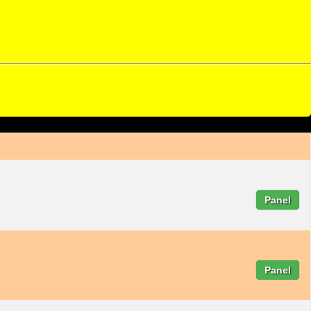
Panel
Panel