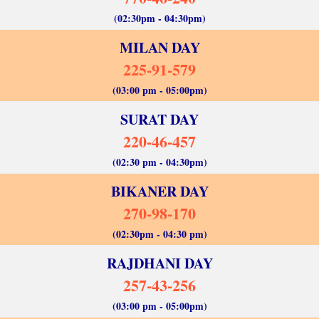
(02:30pm - 04:30pm)
MILAN DAY
225-91-579
(03:00 pm - 05:00pm)
SURAT DAY
220-46-457
(02:30 pm - 04:30pm)
BIKANER DAY
270-98-170
(02:30pm - 04:30 pm)
RAJDHANI DAY
257-43-256
(03:00 pm - 05:00pm)