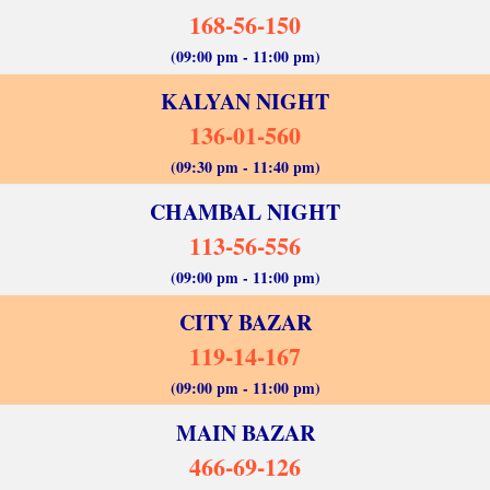
168-56-150
(09:00 pm - 11:00 pm)
KALYAN NIGHT
136-01-560
(09:30 pm - 11:40 pm)
CHAMBAL NIGHT
113-56-556
(09:00 pm - 11:00 pm)
CITY BAZAR
119-14-167
(09:00 pm - 11:00 pm)
MAIN BAZAR
466-69-126