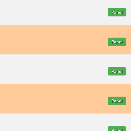
Panel
Panel
Panel
Panel
Panel