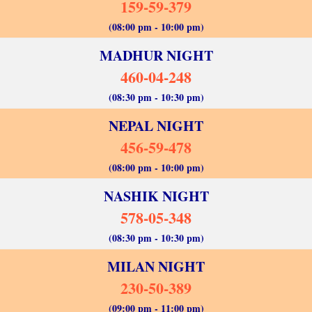
159-59-379
(08:00 pm - 10:00 pm)
MADHUR NIGHT
460-04-248
(08:30 pm - 10:30 pm)
NEPAL NIGHT
456-59-478
(08:00 pm - 10:00 pm)
NASHIK NIGHT
578-05-348
(08:30 pm - 10:30 pm)
MILAN NIGHT
230-50-389
(09:00 pm - 11:00 pm)