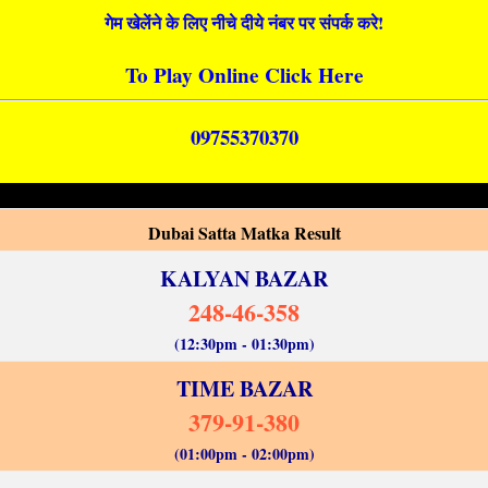
गेम खेलेंने के लिए नीचे दीये नंबर पर संपर्क करे!
To Play Online Click Here
09755370370
Dubai Satta Matka Result
KALYAN BAZAR
248-46-358
(12:30pm - 01:30pm)
TIME BAZAR
379-91-380
(01:00pm - 02:00pm)