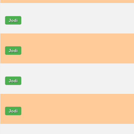
Jodi
Jodi
Jodi
Jodi