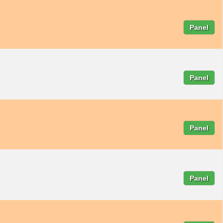
Panel
Panel
Panel
Panel