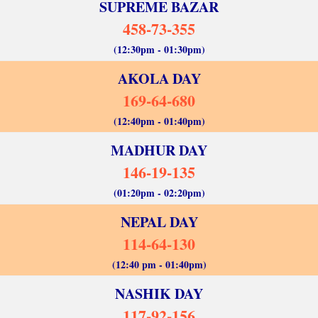
SUPREME BAZAR
458-73-355
(12:30pm - 01:30pm)
AKOLA DAY
169-64-680
(12:40pm - 01:40pm)
MADHUR DAY
146-19-135
(01:20pm - 02:20pm)
NEPAL DAY
114-64-130
(12:40 pm - 01:40pm)
NASHIK DAY
117-92-156